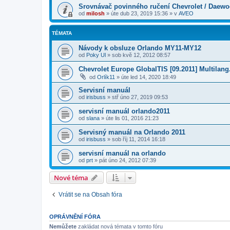
Srovnávač povinného ručení Chevrolet / Daew
od
milosh
»
úte dub 23, 2019 15:36
» v
AVEO
TÉMATA
Návody k obsluze Orlando MY11-MY12
od
Poky Ul
»
sob kvě 12, 2012 08:57
Chevrolet Europe GlobalTIS [09.2011] Multilang.
od
Orlík11
»
úte led 14, 2020 18:49
Servisní manuál
od
irisbuss
»
stř úno 27, 2019 09:53
servisní manuál orlando2011
od
slana
»
úte lis 01, 2016 21:23
Servisný manuál na Orlando 2011
od
irisbuss
»
sob říj 11, 2014 16:18
servisní manuál na orlando
od
prt
»
pát úno 24, 2012 07:39
Nové téma
Vrátit se na Obsah fóra
OPRÁVNĚNÍ FÓRA
Nemůžete
zakládat nová témata v tomto fóru