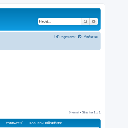
Hledat
Pokročilé hledání
Registrovat
Přihlásit se
6 témat • Stránka
1
z
1
ZOBRAZENÍ
POSLEDNÍ PŘÍSPĚVEK