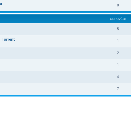
oo
0
ODPOVĚDI
5
 Torrent
1
2
1
4
7