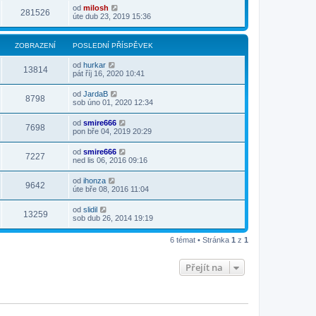
od
milosh
281526
úte dub 23, 2019 15:36
ZOBRAZENÍ
POSLEDNÍ PŘÍSPĚVEK
od
hurkar
13814
pát říj 16, 2020 10:41
od
JardaB
8798
sob úno 01, 2020 12:34
od
smire666
7698
pon bře 04, 2019 20:29
od
smire666
7227
ned lis 06, 2016 09:16
od
ihonza
9642
úte bře 08, 2016 11:04
od
slidil
13259
sob dub 26, 2014 19:19
6 témat • Stránka
1
z
1
Přejít na