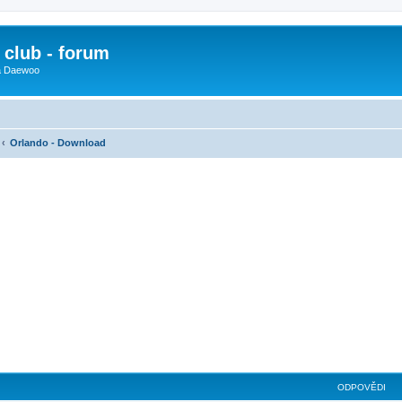
club - forum
 a Daewoo
Orlando - Download
ilé hledání
ODPOVĚDI