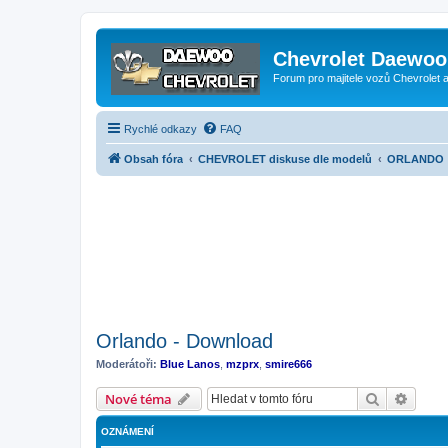
Chevrolet Daewoo 
Forum pro majitele vozů Chevrolet
Rychlé odkazy
FAQ
Obsah fóra
CHEVROLET diskuse dle modelů
ORLANDO
Orlando - Download
Moderátoři:
Blue Lanos
,
mzprx
,
smire666
Hledat
Pokroč
Nové téma
OZNÁMENÍ