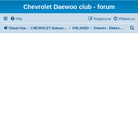
Chevrolet Daewoo club - forum
FAQ
Registrovat
Přihlásit se
H
Obsah fóra
CHEVROLET diskuse dle modelů
ORLANDO
Orlando - Elektronika
l
e
d
a
t