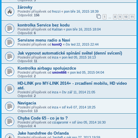
žárovky
Poslední příspěvek od
frezzi
«
pon bře 16, 2015 18:39
Odpovědi:
156
1
8
9
10
11
…
kontrolka Service bez kodu
Poslední příspěvek od
Kaštan
«
pon bře 16, 2015 18:04
Odpovědi:
6
Servisne menu radio a Navi
Poslední příspěvek od
koniQ
«
čtv led 22, 2015 22:44
Jak vypnout automatické spínání světel (denní svícení)
Poslední příspěvek od
inza
«
pon led 05, 2015 16:13
Odpovědi:
11
Kontrolka airbagu spolujezdce
Poslední příspěvek od
smire666
«
pon led 05, 2015 04:04
Odpovědi:
2
HD-LINK pro MY-LINK 2014+ - zrcadlení mobilu, HD video
atd.
Poslední příspěvek od
inza
«
čtv zář 11, 2014 21:05
Odpovědi:
2
Navigacia
Poslední příspěvek od
inza
«
stř kvě 07, 2014 18:25
Odpovědi:
13
Chyba Code 65 - co je to ?
Poslední příspěvek od
cizajaromir
«
stř úno 05, 2014 16:30
Odpovědi:
4
Jake handsfree do Orlanda
Poslední příspěvek od
JardaB
«
pát pro 27, 2013 19:59