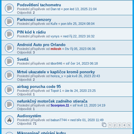
Podsvětlení tachometru
Poslední příspěvek od
Dan td
«
pon led 13, 2025 21:04
Odpovědi:
2
Parkovací senzory
Poslední příspěvek od
Kuře
«
pon bře 25, 2024 08:04
PIN kód k rádiu
Poslední příspěvek od
vynys
«
ned říj 22, 2023 16:32
Android Auto pro Orlando
Poslední příspěvek od
milosh
«
čtv říj 05, 2023 06:36
Odpovědi:
3
Svetlá
Poslední příspěvek od
tibor846
«
stř čer 14, 2023 06:18
Mrtvé ukazatele v kapličce kromě ponorky
Poslední příspěvek od
honza_v
«
pát kvě 26, 2023 20:43
Odpovědi:
2
airbag porucha code 95
Poslední příspěvek od
Topol-1
«
úte lis 24, 2020 23:25
Odpovědi:
1
nefunkčný motorček zadného stierača
Poslední příspěvek od
Scorpion.11
«
stř kvě 13, 2020 14:19
Odpovědi:
1
Audiosystém
Poslední příspěvek od
babun7744
«
ned bře 01, 2020 11:49
Odpovědi:
71
1
2
3
4
5
Mikrospínač otvírání kufru