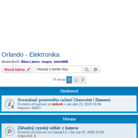
Orlando - Elektronika
Moderátoři:
Blue Lanos
,
mzprx
,
smire666
Hledat
Pokročilé hledání
Nové téma
1
2
Další
76 témat
Oznámení
Srovnávač povinného ručení Chevrolet / Daewoo
Poslední příspěvek od
milosh
«
úte dub 23, 2019 15:36
Napsal v
AVEO
Témata
Záhadný cysoký odběr z baterie
Poslední příspěvek od
CamaLT2
«
čtv srp 07, 2025 13:30
Odpovědi:
3