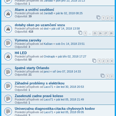
Poslední příspěvek od
JardaB
«
pon pro 10, 2018 10:13
Odpovědi:
1
Alarm a vnitřní osvětlení
Poslední příspěvek od
JardaB
«
pát lis 02, 2018 08:25
Odpovědi:
39
1
2
3
dotahy oken po uzamčení vozu
Poslední příspěvek od
dod
«
pát zář 14, 2018 13:58
Odpovědi:
418
1
25
26
27
28
…
Vymena zarovky
Poslední příspěvek od
Kaštan
«
sob črc 14, 2018 23:51
Odpovědi:
3
H4 LED
Poslední příspěvek od
Ondrapb
«
pát bře 02, 2018 17:27
Odpovědi:
50
1
2
3
4
špatné starty Orlando
Poslední příspěvek od
janci
«
stř úno 07, 2018 14:33
Odpovědi:
21
1
2
Záhadné problémy s elektrikou
Poslední příspěvek od
Laco71
«
úte led 30, 2018 20:53
Odpovědi:
1
Zaseknuté zadne pravé koleso
Poslední příspěvek od
Laco71
«
pát led 05, 2018 21:49
Odpovědi:
1
Univerzalna diagnostika-citacka chybovych kodov
Poslední příspěvek od
Laco71
«
pát led 05, 2018 09:05
Odpovědi:
3