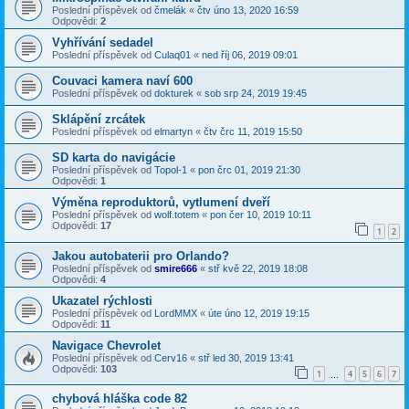
Poslední příspěvek od
čmelák
«
čtv úno 13, 2020 16:59
Odpovědi:
2
Vyhřívání sedadel
Poslední příspěvek od
Culaq01
«
ned říj 06, 2019 09:01
Couvaci kamera naví 600
Poslední příspěvek od
dokturek
«
sob srp 24, 2019 19:45
Sklápění zrcátek
Poslední příspěvek od
elmartyn
«
čtv črc 11, 2019 15:50
SD karta do navigácie
Poslední příspěvek od
Topol-1
«
pon črc 01, 2019 21:30
Odpovědi:
1
Výměna reproduktorů, vytlumení dveří
Poslední příspěvek od
wolf.totem
«
pon čer 10, 2019 10:11
Odpovědi:
17
1
2
Jakou autobaterii pro Orlando?
Poslední příspěvek od
smire666
«
stř kvě 22, 2019 18:08
Odpovědi:
4
Ukazatel rýchlosti
Poslední příspěvek od
LordMMX
«
úte úno 12, 2019 19:15
Odpovědi:
11
Navigace Chevrolet
Poslední příspěvek od
Cerv16
«
stř led 30, 2019 13:41
Odpovědi:
103
1
4
5
6
7
…
chybová hláška code 82