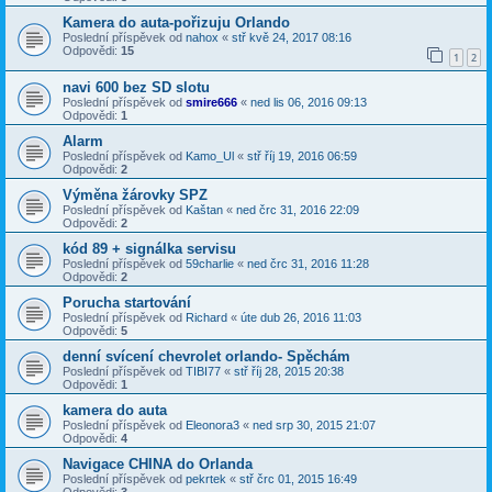
Kamera do auta-pořizuju Orlando
Poslední příspěvek od
nahox
«
stř kvě 24, 2017 08:16
Odpovědi:
15
1
2
navi 600 bez SD slotu
Poslední příspěvek od
smire666
«
ned lis 06, 2016 09:13
Odpovědi:
1
Alarm
Poslední příspěvek od
Kamo_Ul
«
stř říj 19, 2016 06:59
Odpovědi:
2
Výměna žárovky SPZ
Poslední příspěvek od
Kaštan
«
ned črc 31, 2016 22:09
Odpovědi:
2
kód 89 + signálka servisu
Poslední příspěvek od
59charlie
«
ned črc 31, 2016 11:28
Odpovědi:
2
Porucha startování
Poslední příspěvek od
Richard
«
úte dub 26, 2016 11:03
Odpovědi:
5
denní svícení chevrolet orlando- Spěchám
Poslední příspěvek od
TIBI77
«
stř říj 28, 2015 20:38
Odpovědi:
1
kamera do auta
Poslední příspěvek od
Eleonora3
«
ned srp 30, 2015 21:07
Odpovědi:
4
Navigace CHINA do Orlanda
Poslední příspěvek od
pekrtek
«
stř črc 01, 2015 16:49
Odpovědi:
3