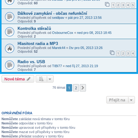
Odpovědi:
60
1
2
3
4
5
Dálkové zamykání - občas nefunkční
Poslední příspěvek od
seidlpav
«
pát pro 27, 2013 13:56
Odpovědi:
9
Kontrolka stěračů
Poslední příspěvek od
OsbourneCox
«
ned pro 08, 2013 18:45
Odpovědi:
2
Hlasitost radia a MP3
Poslední příspěvek od
Marek44
«
čtv pro 05, 2013 13:26
Odpovědi:
52
1
2
3
4
Radio vs. USB
Poslední příspěvek od
TIBI77
«
ned říj 27, 2013 21:19
Odpovědi:
7
Nové téma
1
2
Další
76 témat
Přejít na
OPRÁVNĚNÍ FÓRA
Nemůžete
zakládat nová témata v tomto fóru
Nemůžete
odpovídat v tomto fóru
Nemůžete
upravovat své příspěvky v tomto fóru
Nemůžete
mazat své příspěvky v tomto fóru
Nemůžete
přikládat soubory v tomto fóru