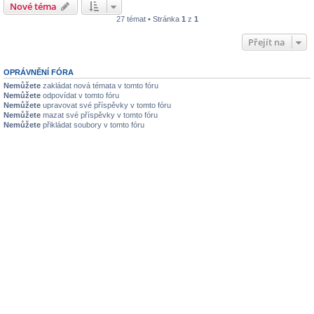
Nové téma
27 témat • Stránka
1
z
1
Přejít na
OPRÁVNĚNÍ FÓRA
Nemůžete
zakládat nová témata v tomto fóru
Nemůžete
odpovídat v tomto fóru
Nemůžete
upravovat své příspěvky v tomto fóru
Nemůžete
mazat své příspěvky v tomto fóru
Nemůžete
přikládat soubory v tomto fóru