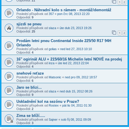
Odpovědi:
21
1
2
Orlando - Náhradní kolo s rámem - montáž/demontáž
Poslední příspěvek od
357
«
pon črc 08, 2013 22:20
Odpovědi:
9
sjizdi se pneu
Poslední příspěvek od
slaza
«
úte dub 23, 2013 19:26
Odpovědi:
25
1
2
Prodám letni pneu Continental Inside 225/50 R17 94H
Orlando
Poslední příspěvek od
golias
«
ned led 27, 2013 10:10
Odpovědi:
4
16" ogirinál ALU + 215/60/16 Michelin letní NOVÉ na prodej
Poslední příspěvek od
inza
«
úte led 22, 2013 22:04
Odpovědi:
4
snehové reťaze
Poslední příspěvek od
Matsonic
«
ned pro 09, 2012 18:57
Odpovědi:
6
Jaro se blizi...
Poslední příspěvek od
slaza
«
ned dub 15, 2012 08:26
Odpovědi:
9
Uskladnění kol na sezónu v Praze?
Poslední příspěvek od
Rostex
«
pát lis 04, 2011 01:30
Odpovědi:
2
Zima se blíží.....
Poslední příspěvek od
Sajner
«
sob říj 08, 2011 09:09
Odpovědi:
3