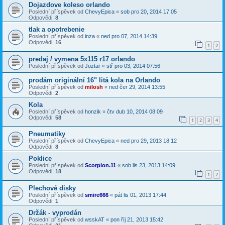
Dojazdove koleso orlando
Poslední příspěvek od
ChevyEpica
«
sob pro 20, 2014 17:05
Odpovědi:
8
tlak a opotrebenie
Poslední příspěvek od
inza
«
ned pro 07, 2014 14:39
Odpovědi:
16
1
2
predaj / vymena 5x115 r17 orlando
Poslední příspěvek od
Joztar
«
stř pro 03, 2014 07:56
prodám originální 16" litá kola na Orlando
Poslední příspěvek od
milosh
«
ned čer 29, 2014 13:55
Odpovědi:
2
Kola
Poslední příspěvek od
honzik
«
čtv dub 10, 2014 08:09
Odpovědi:
58
1
2
3
4
Pneumatiky
Poslední příspěvek od
ChevyEpica
«
ned pro 29, 2013 18:12
Odpovědi:
8
Poklice
Poslední příspěvek od
Scorpion.11
«
sob lis 23, 2013 14:09
Odpovědi:
18
1
2
Plechové disky
Poslední příspěvek od
smire666
«
pát lis 01, 2013 17:44
Odpovědi:
1
Držák - vyprodán
Poslední příspěvek od
wsskAT
«
pon říj 21, 2013 15:42