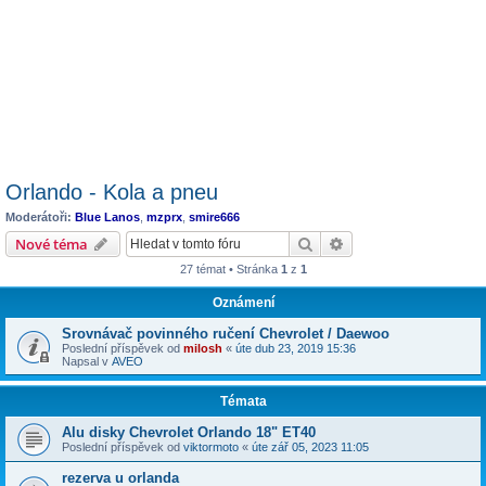
Orlando - Kola a pneu
Moderátoři:
Blue Lanos
,
mzprx
,
smire666
Hledat
Pokročilé hledání
Nové téma
27 témat • Stránka
1
z
1
Oznámení
Srovnávač povinného ručení Chevrolet / Daewoo
Poslední příspěvek od
milosh
«
úte dub 23, 2019 15:36
Napsal v
AVEO
Témata
Alu disky Chevrolet Orlando 18" ET40
Poslední příspěvek od
viktormoto
«
úte zář 05, 2023 11:05
rezerva u orlanda