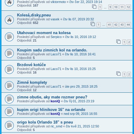
Poslední příspěvek od
viktormoto
«
čtv čer 22, 2023 19:14
Odpovědi:
167
1
9
10
11
12
…
Kolesá,disky,pneu
Poslední příspěvek od
vasek
«
čtv lis 07, 2019 20:32
Odpovědi:
652
1
41
42
43
44
…
Utahovaci moment na kolesa
Poslední příspěvek od
Serpico
«
čtv lis 10, 2016 19:12
Odpovědi:
21
1
2
Koupim sadu zimnich kol na orlando.
Poslední příspěvek od
Laco71
«
čtv lis 10, 2016 16:41
Odpovědi:
5
Brzdové kotúče
Poslední příspěvek od
Laco71
«
čtv lis 10, 2016 15:25
Odpovědi:
16
1
2
Zimné komplety
Poslední příspěvek od
Laco71
«
úte pro 29, 2015 18:25
Odpovědi:
12
zimne obutie, aky mate rozmer pneu?
Poslední příspěvek od
koniQ
«
čtv říj 01, 2015 23:19
kupim origi hlinikove 16" na orlando
Poslední příspěvek od
koniQ
«
ned srp 09, 2015 16:55
origo kola Orlando 18" s pneu
Poslední příspěvek od
ric_smd
«
čtv kvě 21, 2015 12:50
Odpovědi:
5