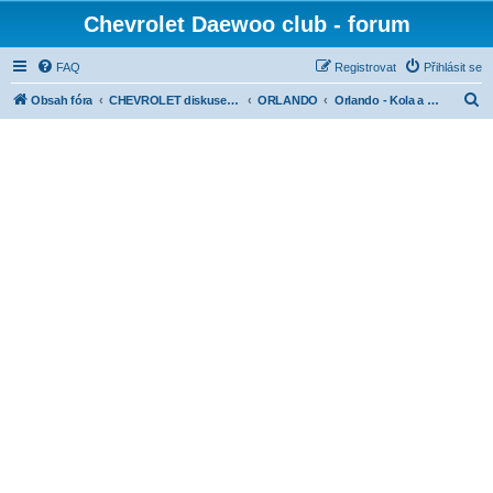
Chevrolet Daewoo club - forum
FAQ
Registrovat
Přihlásit se
H
Obsah fóra
CHEVROLET diskuse dle modelů
ORLANDO
Orlando - Kola a pneu
l
e
d
a
t