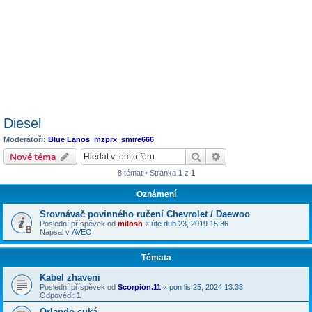
Diesel
Moderátoři:
Blue Lanos
,
mzprx
,
smire666
Hledat
Pokročilé hledání
Nové téma
8 témat • Stránka
1
z
1
Oznámení
Srovnávač povinného ručení Chevrolet / Daewoo
Poslední příspěvek od
milosh
«
úte dub 23, 2019 15:36
Napsal v
AVEO
Témata
Kabel zhaveni
Poslední příspěvek od
Scorpion.11
«
pon lis 25, 2024 13:33
Odpovědi:
1
Orlando cuká