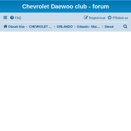
Chevrolet Daewoo club - forum
FAQ
Registrovat
Přihlásit se
H
Obsah fóra
CHEVROLET diskuse dle modelů
ORLANDO
Orlando - Motory
Diesel
l
e
d
a
t