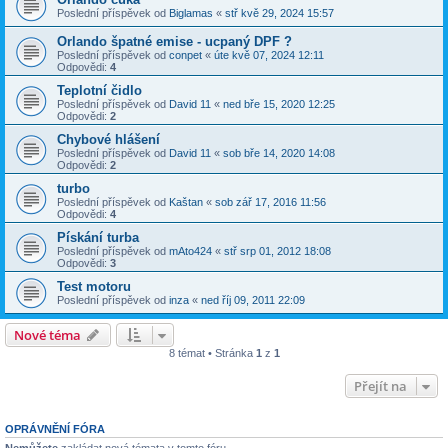
Poslední příspěvek od
Biglamas
«
stř kvě 29, 2024 15:57
Orlando špatné emise - ucpaný DPF ?
Poslední příspěvek od
conpet
«
úte kvě 07, 2024 12:11
Odpovědi:
4
Teplotní čidlo
Poslední příspěvek od
David 11
«
ned bře 15, 2020 12:25
Odpovědi:
2
Chybové hlášení
Poslední příspěvek od
David 11
«
sob bře 14, 2020 14:08
Odpovědi:
2
turbo
Poslední příspěvek od
Kaštan
«
sob zář 17, 2016 11:56
Odpovědi:
4
Pískání turba
Poslední příspěvek od
mAto424
«
stř srp 01, 2012 18:08
Odpovědi:
3
Test motoru
Poslední příspěvek od
inza
«
ned říj 09, 2011 22:09
Nové téma
8 témat • Stránka
1
z
1
Přejít na
OPRÁVNĚNÍ FÓRA
Nemůžete
zakládat nová témata v tomto fóru