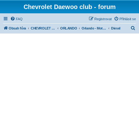
Chevrolet Daewoo club - forum
FAQ
Registrovat
Přihlásit se
H
Obsah fóra
CHEVROLET diskuse dle modelů
ORLANDO
Orlando - Motory
Diesel
l
e
d
a
t