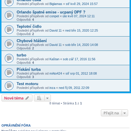
Poslední příspěvek od
Biglamas
«
stř kvě 29, 2024 15:57
Orlando špatné emise - ucpaný DPF ?
Poslední příspěvek od
conpet
«
úte kvě 07, 2024 12:11
Odpovědi:
4
Teplotní čidlo
Poslední příspěvek od
David 11
«
ned bře 15, 2020 12:25
Odpovědi:
2
Chybové hlášení
Poslední příspěvek od
David 11
«
sob bře 14, 2020 14:08
Odpovědi:
2
turbo
Poslední příspěvek od
Kaštan
«
sob zář 17, 2016 11:56
Odpovědi:
4
Pískání turba
Poslední příspěvek od
mAto424
«
stř srp 01, 2012 18:08
Odpovědi:
3
Test motoru
Poslední příspěvek od
inza
«
ned říj 09, 2011 22:09
Nové téma
8 témat • Stránka
1
z
1
Přejít na
OPRÁVNĚNÍ FÓRA
Nemůžete
zakládat nová témata v tomto fóru