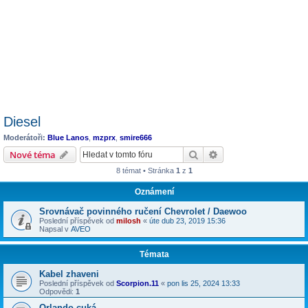
Diesel
Moderátoři:
Blue Lanos
,
mzprx
,
smire666
Hledat
Pokročilé hledání
Nové téma
8 témat • Stránka
1
z
1
Oznámení
Srovnávač povinného ručení Chevrolet / Daewoo
Poslední příspěvek od
milosh
«
úte dub 23, 2019 15:36
Napsal v
AVEO
Témata
Kabel zhaveni
Poslední příspěvek od
Scorpion.11
«
pon lis 25, 2024 13:33
Odpovědi:
1
Orlando cuká