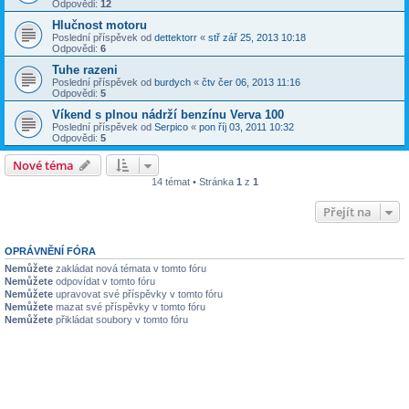
Odpovědi:
12
Hlučnost motoru
Poslední příspěvek od
dettektorr
«
stř zář 25, 2013 10:18
Odpovědi:
6
Tuhe razeni
Poslední příspěvek od
burdych
«
čtv čer 06, 2013 11:16
Odpovědi:
5
Víkend s plnou nádrží benzínu Verva 100
Poslední příspěvek od
Serpico
«
pon říj 03, 2011 10:32
Odpovědi:
5
Nové téma
14 témat • Stránka
1
z
1
Přejít na
OPRÁVNĚNÍ FÓRA
Nemůžete
zakládat nová témata v tomto fóru
Nemůžete
odpovídat v tomto fóru
Nemůžete
upravovat své příspěvky v tomto fóru
Nemůžete
mazat své příspěvky v tomto fóru
Nemůžete
přikládat soubory v tomto fóru