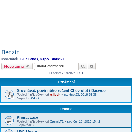
Benzín
Moderátoři:
Blue Lanos
,
mzprx
,
smire666
Hledat
Pokročilé hledání
Nové téma
14 témat • Stránka
1
z
1
Oznámení
Srovnávač povinného ručení Chevrolet / Daewoo
Poslední příspěvek od
milosh
«
úte dub 23, 2019 15:36
Napsal v
AVEO
Témata
Klimatizace
Poslední příspěvek od
CamaLT2
«
sob čer 28, 2025 15:42
Odpovědi:
2
LPG Magic