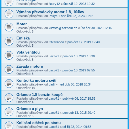
Poslední příspěvek od
fleury12
«
úte zář 12, 2023 19:32
Výměna převodovky motor 1.8, 104kw
Poslední příspěvek od
Pakys
«
sob črc 22, 2023 21:15
Motor
Poslední příspěvek od
klimsta@seznam.cz
«
úte čer 30, 2020 12:16
Odpovědi:
3
Emiska
Poslední příspěvek od
ChOrlando
«
pon čer 17, 2019 12:40
Odpovědi:
5
Vola ventilou
Poslední příspěvek od
Laco71
«
pon čer 10, 2019 18:30
Odpovědi:
8
Závada motoru
Poslední příspěvek od
Laco71
«
pon čer 10, 2019 07:55
Odpovědi:
8
Kontrolka motoru svítí
Poslední příspěvek od
dadif
«
ned dub 08, 2018 20:34
Odpovědi:
10
Orlando 1.8 benzín koupě
Poslední příspěvek od
Laco71
«
sob kvě 06, 2017 18:52
Odpovědi:
4
Orlando a plyn
Poslední příspěvek od
Laco71
«
pon dub 13, 2015 20:40
Odpovědi:
5
Kolísání otáček po startu
Poslední příspěvek od
Laco71
«
stř říj 22, 2014 09:58