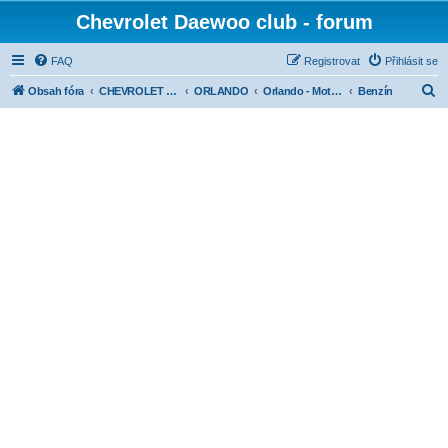
Chevrolet Daewoo club - forum
FAQ
Registrovat
Přihlásit se
H
Obsah fóra
CHEVROLET diskuse dle modelů
ORLANDO
Orlando - Motory
Benzín
l
e
d
a
t