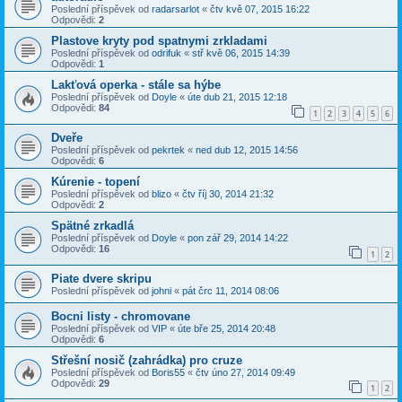
Poslední příspěvek od
radarsarlot
«
čtv kvě 07, 2015 16:22
Odpovědi:
2
Plastove kryty pod spatnymi zrkladami
Poslední příspěvek od
odrifuk
«
stř kvě 06, 2015 14:39
Odpovědi:
1
Lakťová operka - stále sa hýbe
Poslední příspěvek od
Doyle
«
úte dub 21, 2015 12:18
Odpovědi:
84
1
2
3
4
5
6
Dveře
Poslední příspěvek od
pekrtek
«
ned dub 12, 2015 14:56
Odpovědi:
6
Kúrenie - topení
Poslední příspěvek od
blizo
«
čtv říj 30, 2014 21:32
Odpovědi:
2
Spätné zrkadlá
Poslední příspěvek od
Doyle
«
pon zář 29, 2014 14:22
Odpovědi:
16
1
2
Piate dvere skripu
Poslední příspěvek od
johni
«
pát črc 11, 2014 08:06
Bocni listy - chromovane
Poslední příspěvek od
VIP
«
úte bře 25, 2014 20:48
Odpovědi:
6
Střešní nosič (zahrádka) pro cruze
Poslední příspěvek od
Boris55
«
čtv úno 27, 2014 09:49
Odpovědi:
29
1
2