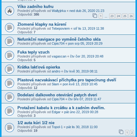
Víko zadního kufru
Poslední příspěvek od
Wallyjirka
«
ned dub 26, 2020 21:23
Odpovědi:
386
1
23
24
25
26
…
Zlomené klapky na kúrení
Poslední příspěvek od
Tebepoviem
«
stř lis 13, 2019 11:38
Odpovědi:
7
Nefunkční navigace po vyměně čelního skla
Poslední příspěvek od
Cipis704
«
pon srp 05, 2019 20:29
Fuka teply vzuch
Poslední příspěvek od
vagascan
«
čtv čer 20, 2019 20:48
Odpovědi:
5
Krátka lakťová opierka
Poslední příspěvek od
andro
«
čtv kvě 30, 2019 08:11
Plastová nacvakávací příchytka pro tapecírung dveří
Poslední příspěvek od
Slam
«
pon kvě 13, 2019 10:45
Odpovědi:
12
Dodelani dalkoveho otevirání patych dveri
Poslední příspěvek od
Cipis704
«
čtv bře 07, 2019 11:47
Protažení kabelu k zrcátku a k zadním dveřím.
Poslední příspěvek od
Edgar
«
pát úno 22, 2019 00:28
Odpovědi:
3
1/2 auta kúri 1/2 nie
Poslední příspěvek od
Topol-1
«
pát lis 30, 2018 11:00
Odpovědi:
19
1
2