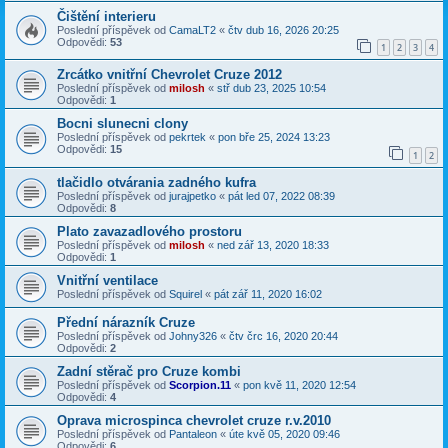
Čištění interieru
Poslední příspěvek od
CamaLT2
«
čtv dub 16, 2026 20:25
Odpovědi:
53
1
2
3
4
Zrcátko vnitřní Chevrolet Cruze 2012
Poslední příspěvek od
milosh
«
stř dub 23, 2025 10:54
Odpovědi:
1
Bocni slunecni clony
Poslední příspěvek od
pekrtek
«
pon bře 25, 2024 13:23
Odpovědi:
15
1
2
tlačidlo otvárania zadného kufra
Poslední příspěvek od
jurajpetko
«
pát led 07, 2022 08:39
Odpovědi:
8
Plato zavazadlového prostoru
Poslední příspěvek od
milosh
«
ned zář 13, 2020 18:33
Odpovědi:
1
Vnitřní ventilace
Poslední příspěvek od
Squirel
«
pát zář 11, 2020 16:02
Přední nárazník Cruze
Poslední příspěvek od
Johny326
«
čtv črc 16, 2020 20:44
Odpovědi:
2
Zadní stěrač pro Cruze kombi
Poslední příspěvek od
Scorpion.11
«
pon kvě 11, 2020 12:54
Odpovědi:
4
Oprava microspinca chevrolet cruze r.v.2010
Poslední příspěvek od
Pantaleon
«
úte kvě 05, 2020 09:46
Odpovědi:
6