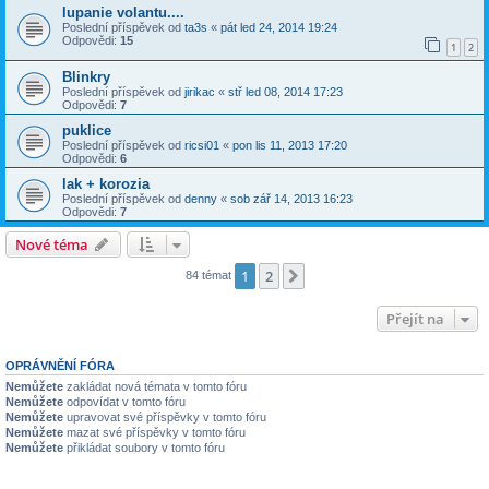
lupanie volantu....
Poslední příspěvek od
ta3s
«
pát led 24, 2014 19:24
Odpovědi:
15
1
2
Blinkry
Poslední příspěvek od
jirikac
«
stř led 08, 2014 17:23
Odpovědi:
7
puklice
Poslední příspěvek od
ricsi01
«
pon lis 11, 2013 17:20
Odpovědi:
6
lak + korozia
Poslední příspěvek od
denny
«
sob zář 14, 2013 16:23
Odpovědi:
7
Nové téma
1
2
Další
84 témat
Přejít na
OPRÁVNĚNÍ FÓRA
Nemůžete
zakládat nová témata v tomto fóru
Nemůžete
odpovídat v tomto fóru
Nemůžete
upravovat své příspěvky v tomto fóru
Nemůžete
mazat své příspěvky v tomto fóru
Nemůžete
přikládat soubory v tomto fóru