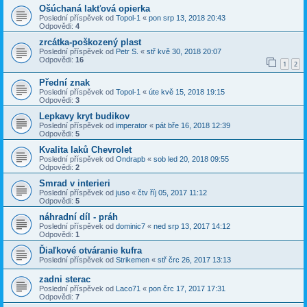
Ošúchaná lakťová opierka
Poslední příspěvek od
Topol-1
«
pon srp 13, 2018 20:43
Odpovědi:
4
zrcátka-poškozený plast
Poslední příspěvek od
Petr S.
«
stř kvě 30, 2018 20:07
Odpovědi:
16
1
2
Přední znak
Poslední příspěvek od
Topol-1
«
úte kvě 15, 2018 19:15
Odpovědi:
3
Lepkavy kryt budikov
Poslední příspěvek od
imperator
«
pát bře 16, 2018 12:39
Odpovědi:
5
Kvalita laků Chevrolet
Poslední příspěvek od
Ondrapb
«
sob led 20, 2018 09:55
Odpovědi:
2
Smrad v interieri
Poslední příspěvek od
juso
«
čtv říj 05, 2017 11:12
Odpovědi:
5
náhradní díl - práh
Poslední příspěvek od
dominic7
«
ned srp 13, 2017 14:12
Odpovědi:
1
Ďiaľkové otváranie kufra
Poslední příspěvek od
Strikemen
«
stř črc 26, 2017 13:13
zadni sterac
Poslední příspěvek od
Laco71
«
pon črc 17, 2017 17:31
Odpovědi:
7