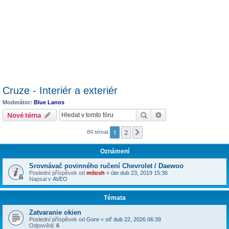
Cruze - Interiér a exteriér
Moderátor:
Blue Lanos
Hledat
Pokročilé hledání
Nové téma
1
2
Další
84 témat
Oznámení
Srovnávač povinného ručení Chevrolet / Daewoo
Poslední příspěvek od
milosh
«
úte dub 23, 2019 15:36
Napsal v
AVEO
Témata
Zatvaranie okien
Poslední příspěvek od
Gore
«
stř dub 22, 2026 06:39
Odpovědi:
6