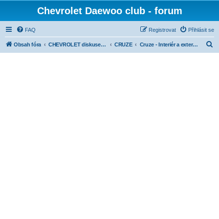
Chevrolet Daewoo club - forum
FAQ
Registrovat
Přihlásit se
H
Obsah fóra
CHEVROLET diskuse dle modelů
CRUZE
Cruze - Interiér a exteriér
l
e
d
a
t