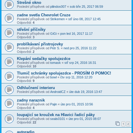
Strešné okno
Poslední příspěvek od
pilindos007
«
sob bře 25, 2017 06:59
zadne svetla Chevrolet Cruze
Poslední příspěvek od
Strikemen
«
stř úno 08, 2017 12:45
Odpovědi:
4
střešní příčníky
Poslední příspěvek od
GiGi
«
pon led 16, 2017 11:17
Odpovědi:
3
problíkávaní přistrojovky
Poslední příspěvek od
Petr S.
«
ned pro 25, 2016 11:22
Odpovědi:
2
Klepání sedačky spolujezdce
Poslední příspěvek od
tomask
«
stř srp 24, 2016 16:31
Odpovědi:
10
Tlumič schránky spolujezdce - PROSÍM O POMOC!
Poslední příspěvek od
bowl
«
čtv srp 11, 2016 12:20
Odpovědi:
9
Odhlučnení interieru
Poslední příspěvek od
AndroidCZ
«
úte dub 19, 2016 13:47
zadny naraznik
Poslední příspěvek od
Pajin
«
úte pro 01, 2015 10:56
Odpovědi:
4
loupajicí se kroužek na Hlavici řadicí páky
Poslední příspěvek od
seals0101
«
úte pro 01, 2015 08:07
Odpovědi:
22
1
2
autoradio