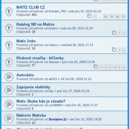
MATÍZ CLUB CZ
Poslední příspěvek od
Kristian_PM
«
sob pro 19, 2015 01:10
Odpovědi:
461
1
28
29
30
31
…
Katalog ND na Matize
Poslední příspěvek od
kesko
«
sob srp 09, 2014 11:10
Odpovědi:
18
1
2
Matiz links
Poslední příspěvek od
massx
«
ned led 30, 2011 17:13
Odpovědi:
19
1
2
Klubové visačky - klíčenky
Poslední příspěvek od
Vazoun
«
pon srp 24, 2009 14:28
Odpovědi:
77
1
2
3
4
5
6
Autorádio
Poslední příspěvek od
ab021
«
stř srp 05, 2026 11:13
Zapojenie elektriky
Poslední příspěvek od
kity
«
pon črc 27, 2026 21:24
Odpovědi:
1
Matiz škube kde je závada?
Poslední příspěvek od
LordMMX
«
ned čer 15, 2025 17:27
Odpovědi:
6
Nabizim Matizka
Poslední příspěvek od
Scorpion.11
«
úte čer 10, 2025 14:59
Odpovědi:
12