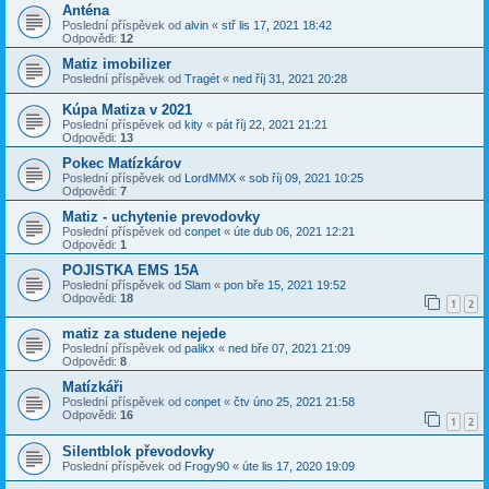
Anténa
Poslední příspěvek od
alvin
«
stř lis 17, 2021 18:42
Odpovědi:
12
Matiz imobilizer
Poslední příspěvek od
Tragét
«
ned říj 31, 2021 20:28
Kúpa Matiza v 2021
Poslední příspěvek od
kity
«
pát říj 22, 2021 21:21
Odpovědi:
13
Pokec Matízkárov
Poslední příspěvek od
LordMMX
«
sob říj 09, 2021 10:25
Odpovědi:
7
Matiz - uchytenie prevodovky
Poslední příspěvek od
conpet
«
úte dub 06, 2021 12:21
Odpovědi:
1
POJISTKA EMS 15A
Poslední příspěvek od
Slam
«
pon bře 15, 2021 19:52
Odpovědi:
18
1
2
matiz za studene nejede
Poslední příspěvek od
palikx
«
ned bře 07, 2021 21:09
Odpovědi:
8
Matízkáři
Poslední příspěvek od
conpet
«
čtv úno 25, 2021 21:58
Odpovědi:
16
1
2
Silentblok převodovky
Poslední příspěvek od
Frogy90
«
úte lis 17, 2020 19:09