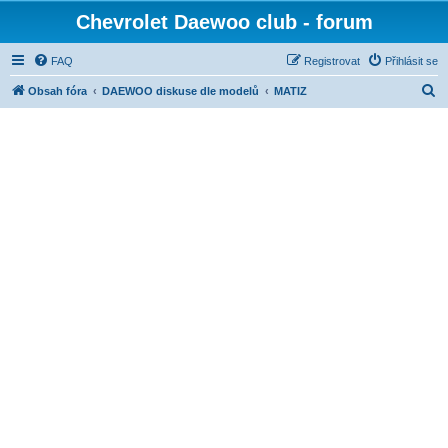
Chevrolet Daewoo club - forum
FAQ
Registrovat
Přihlásit se
H
Obsah fóra
DAEWOO diskuse dle modelů
MATIZ
l
e
d
a
t