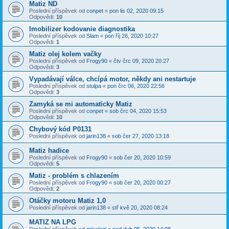
Matiz ND
Poslední příspěvek od
conpet
«
pon lis 02, 2020 09:15
Odpovědi:
10
Imobilizer kodovanie diagnostika
Poslední příspěvek od
Slam
«
pon říj 26, 2020 10:27
Odpovědi:
1
Matiz olej kolem vačky
Poslední příspěvek od
Frogy90
«
čtv črc 09, 2020 20:27
Odpovědi:
3
Vypadávají válce, chcípá motor, někdy ani nestartuje
Poslední příspěvek od
stulpa
«
pon črc 06, 2020 22:56
Odpovědi:
3
Zamyká se mi automaticky Matiz
Poslední příspěvek od
conpet
«
sob črc 04, 2020 15:53
Odpovědi:
10
Chybový kód P0131
Poslední příspěvek od
jarin138
«
sob čer 27, 2020 13:18
Matiz hadice
Poslední příspěvek od
Frogy90
«
sob čer 20, 2020 10:59
Odpovědi:
5
Matiz - problém s chlazením
Poslední příspěvek od
Frogy90
«
sob čer 20, 2020 00:27
Odpovědi:
2
Otáčky motoru Matiz 1,0
Poslední příspěvek od
jarin138
«
stř kvě 20, 2020 08:24
MATIZ NA LPG
Poslední příspěvek od
misojogi
«
ned dub 05, 2020 14:08