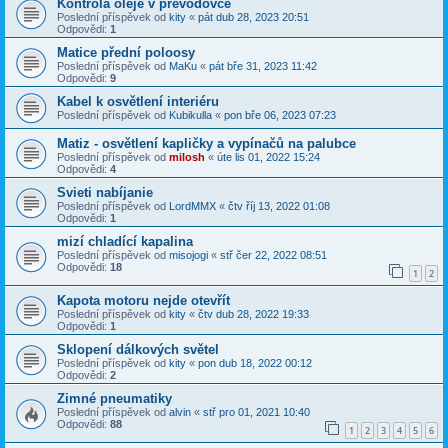
Kontrola oleje v převodovce
Poslední příspěvek od
kity
«
pát dub 28, 2023 20:51
Odpovědi:
1
Matice přední poloosy
Poslední příspěvek od
MaKu
«
pát bře 31, 2023 11:42
Odpovědi:
9
Kabel k osvětlení interiéru
Poslední příspěvek od
Kubikulla
«
pon bře 06, 2023 07:23
Matiz - osvětlení kapličky a vypínačů na palubce
Poslední příspěvek od
milosh
«
úte lis 01, 2022 15:24
Odpovědi:
4
Svieti nabíjanie
Poslední příspěvek od
LordMMX
«
čtv říj 13, 2022 01:08
Odpovědi:
1
mizí chladící kapalina
Poslední příspěvek od
misojogi
«
stř čer 22, 2022 08:51
Odpovědi:
18
1
2
Kapota motoru nejde otevřít
Poslední příspěvek od
kity
«
čtv dub 28, 2022 19:33
Odpovědi:
1
Sklopení dálkových světel
Poslední příspěvek od
kity
«
pon dub 18, 2022 00:12
Odpovědi:
2
Zimné pneumatiky
Poslední příspěvek od
alvin
«
stř pro 01, 2021 10:40
Odpovědi:
88
1
2
3
4
5
6