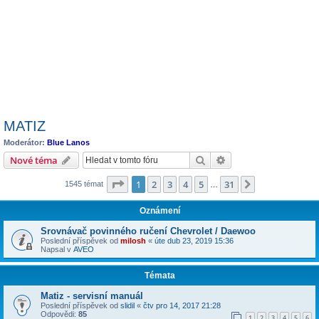
MATIZ
Moderátor:
Blue Lanos
Hledat
Pokročilé hledání
Nové téma
Stránka
1
z
31
1
2
3
4
5
31
Další
1545 témat
…
Oznámení
Srovnávač povinného ručení Chevrolet / Daewoo
Poslední příspěvek od
milosh
«
úte dub 23, 2019 15:36
Napsal v
AVEO
Témata
Matiz - servisní manuál
Poslední příspěvek od
slidil
«
čtv pro 14, 2017 21:28
Odpovědi:
85
1
2
3
4
5
6