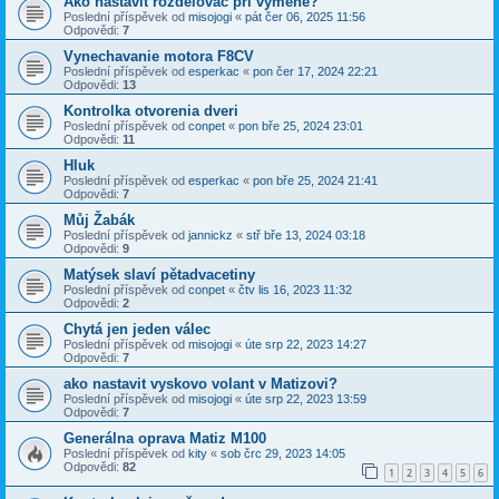
Ako nastavit rozdelovac pri vymene?
Poslední příspěvek od
misojogi
«
pát čer 06, 2025 11:56
Odpovědi:
7
Vynechavanie motora F8CV
Poslední příspěvek od
esperkac
«
pon čer 17, 2024 22:21
Odpovědi:
13
Kontrolka otvorenia dveri
Poslední příspěvek od
conpet
«
pon bře 25, 2024 23:01
Odpovědi:
11
Hluk
Poslední příspěvek od
esperkac
«
pon bře 25, 2024 21:41
Odpovědi:
7
Můj Žabák
Poslední příspěvek od
jannickz
«
stř bře 13, 2024 03:18
Odpovědi:
9
Matýsek slaví pětadvacetiny
Poslední příspěvek od
conpet
«
čtv lis 16, 2023 11:32
Odpovědi:
2
Chytá jen jeden válec
Poslední příspěvek od
misojogi
«
úte srp 22, 2023 14:27
Odpovědi:
7
ako nastavit vyskovo volant v Matizovi?
Poslední příspěvek od
misojogi
«
úte srp 22, 2023 13:59
Odpovědi:
7
Generálna oprava Matiz M100
Poslední příspěvek od
kity
«
sob črc 29, 2023 14:05
Odpovědi:
82
1
2
3
4
5
6