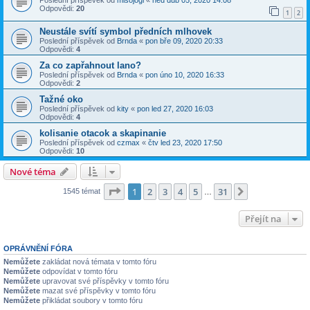
Odpovědi:
20
1
2
Neustále svítí symbol předních mlhovek
Poslední příspěvek od
Brnda
«
pon bře 09, 2020 20:33
Odpovědi:
4
Za co zapřahnout lano?
Poslední příspěvek od
Brnda
«
pon úno 10, 2020 16:33
Odpovědi:
2
Tažné oko
Poslední příspěvek od
kity
«
pon led 27, 2020 16:03
Odpovědi:
4
kolisanie otacok a skapinanie
Poslední příspěvek od
czmax
«
čtv led 23, 2020 17:50
Odpovědi:
10
Nové téma
Stránka
1
z
31
1
2
3
4
5
31
Další
1545 témat
…
Přejít na
OPRÁVNĚNÍ FÓRA
Nemůžete
zakládat nová témata v tomto fóru
Nemůžete
odpovídat v tomto fóru
Nemůžete
upravovat své příspěvky v tomto fóru
Nemůžete
mazat své příspěvky v tomto fóru
Nemůžete
přikládat soubory v tomto fóru