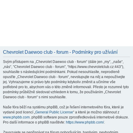
Chevrolet Daewoo club - forum - Podmínky pro užívání
Svým přístupem na „Chevrolet Daewoo club - forum“ (dále jen „my“, „naše“,
„nás“, “Chevrolet Daewoo club - forum”, “https://www.chevroletclub.cz:443”),
souhlasíte s následujícími podmínkami. Pokud nesouhlasíte, neprodleně
opusťte „Chevrolet Daewoo club - forum“, nevstupujte na něj a nepoužívejte
jej. Vyhrazujeme si právo tyto podmínky kdykoliv změnit a učiníme vše
potřebné pro to, abychom vás o této změně informovali. Přesto je rozumné tyto
podmínky průběžně sledovat vzhledem k tomu, že používáním „Chevrolet
Daewoo club - forum“ s nimi souhlasíte.
Naše fóra běží na systému phpBB, což je řešení internetového fóra, které je
vydané pod licencí „
General Public License
“ a které je možno stáhnout z
www.phpbb.com
. phpBB software pouze zprostředkovává internetové diskuze.
Pro další informace o phpBB navštivte:
https://www.phpbb.com/
.
Zavazujete se nepřispívat na fórum pohoršujícím, hanlivým, nevhodným,