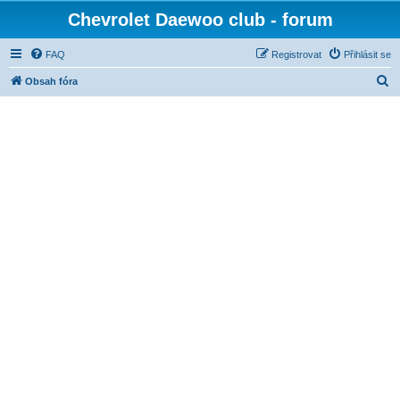
Chevrolet Daewoo club - forum
FAQ
Registrovat
Přihlásit se
H
Obsah fóra
l
e
d
a
t