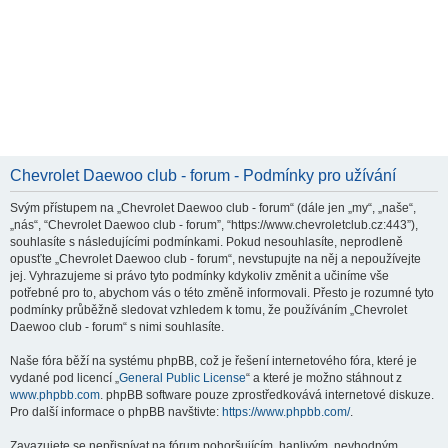
Chevrolet Daewoo club - forum - Podmínky pro užívání
Svým přístupem na „Chevrolet Daewoo club - forum“ (dále jen „my“, „naše“,
„nás“, “Chevrolet Daewoo club - forum”, “https://www.chevroletclub.cz:443”),
souhlasíte s následujícími podmínkami. Pokud nesouhlasíte, neprodleně
opusťte „Chevrolet Daewoo club - forum“, nevstupujte na něj a nepoužívejte
jej. Vyhrazujeme si právo tyto podmínky kdykoliv změnit a učiníme vše
potřebné pro to, abychom vás o této změně informovali. Přesto je rozumné tyto
podmínky průběžně sledovat vzhledem k tomu, že používáním „Chevrolet
Daewoo club - forum“ s nimi souhlasíte.
Naše fóra běží na systému phpBB, což je řešení internetového fóra, které je
vydané pod licencí „
General Public License
“ a které je možno stáhnout z
www.phpbb.com
. phpBB software pouze zprostředkovává internetové diskuze.
Pro další informace o phpBB navštivte:
https://www.phpbb.com/
.
Zavazujete se nepřispívat na fórum pohoršujícím, hanlivým, nevhodným,