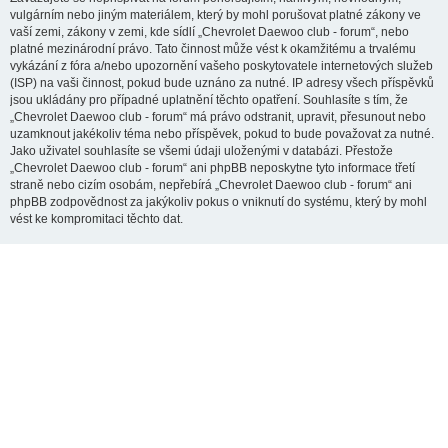
vulgárním nebo jiným materiálem, který by mohl porušovat platné zákony ve
vaší zemi, zákony v zemi, kde sídlí „Chevrolet Daewoo club - forum“, nebo
platné mezinárodní právo. Tato činnost může vést k okamžitému a trvalému
vykázání z fóra a/nebo upozornění vašeho poskytovatele internetových služeb
(ISP) na vaši činnost, pokud bude uznáno za nutné. IP adresy všech příspěvků
jsou ukládány pro případné uplatnění těchto opatření. Souhlasíte s tím, že
„Chevrolet Daewoo club - forum“ má právo odstranit, upravit, přesunout nebo
uzamknout jakékoliv téma nebo příspěvek, pokud to bude považovat za nutné.
Jako uživatel souhlasíte se všemi údaji uloženými v databázi. Přestože
„Chevrolet Daewoo club - forum“ ani phpBB neposkytne tyto informace třetí
straně nebo cizím osobám, nepřebírá „Chevrolet Daewoo club - forum“ ani
phpBB zodpovědnost za jakýkoliv pokus o vniknutí do systému, který by mohl
vést ke kompromitaci těchto dat.