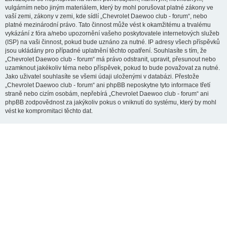
vulgárním nebo jiným materiálem, který by mohl porušovat platné zákony ve
vaší zemi, zákony v zemi, kde sídlí „Chevrolet Daewoo club - forum“, nebo
platné mezinárodní právo. Tato činnost může vést k okamžitému a trvalému
vykázání z fóra a/nebo upozornění vašeho poskytovatele internetových služeb
(ISP) na vaši činnost, pokud bude uznáno za nutné. IP adresy všech příspěvků
jsou ukládány pro případné uplatnění těchto opatření. Souhlasíte s tím, že
„Chevrolet Daewoo club - forum“ má právo odstranit, upravit, přesunout nebo
uzamknout jakékoliv téma nebo příspěvek, pokud to bude považovat za nutné.
Jako uživatel souhlasíte se všemi údaji uloženými v databázi. Přestože
„Chevrolet Daewoo club - forum“ ani phpBB neposkytne tyto informace třetí
straně nebo cizím osobám, nepřebírá „Chevrolet Daewoo club - forum“ ani
phpBB zodpovědnost za jakýkoliv pokus o vniknutí do systému, který by mohl
vést ke kompromitaci těchto dat.