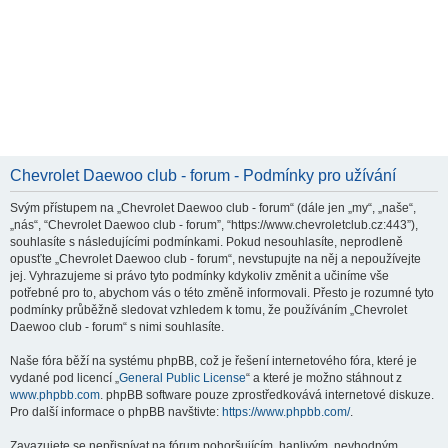
Chevrolet Daewoo club - forum - Podmínky pro užívání
Svým přístupem na „Chevrolet Daewoo club - forum“ (dále jen „my“, „naše“,
„nás“, “Chevrolet Daewoo club - forum”, “https://www.chevroletclub.cz:443”),
souhlasíte s následujícími podmínkami. Pokud nesouhlasíte, neprodleně
opusťte „Chevrolet Daewoo club - forum“, nevstupujte na něj a nepoužívejte
jej. Vyhrazujeme si právo tyto podmínky kdykoliv změnit a učiníme vše
potřebné pro to, abychom vás o této změně informovali. Přesto je rozumné tyto
podmínky průběžně sledovat vzhledem k tomu, že používáním „Chevrolet
Daewoo club - forum“ s nimi souhlasíte.
Naše fóra běží na systému phpBB, což je řešení internetového fóra, které je
vydané pod licencí „
General Public License
“ a které je možno stáhnout z
www.phpbb.com
. phpBB software pouze zprostředkovává internetové diskuze.
Pro další informace o phpBB navštivte:
https://www.phpbb.com/
.
Zavazujete se nepřispívat na fórum pohoršujícím, hanlivým, nevhodným,