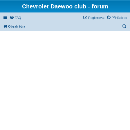
Chevrolet Daewoo club - forum
FAQ
Registrovat
Přihlásit se
H
Obsah fóra
l
e
d
a
t