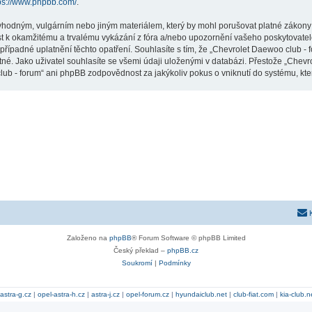
ps://www.phpbb.com/
.
vhodným, vulgárním nebo jiným materiálem, který by mohl porušovat platné zákony 
st k okamžitému a trvalému vykázání z fóra a/nebo upozornění vašeho poskytovatel
případné uplatnění těchto opatření. Souhlasíte s tím, že „Chevrolet Daewoo club -
né. Jako uživatel souhlasíte se všemi údaji uloženými v databázi. Přestože „Chev
lub - forum“ ani phpBB zodpovědnost za jakýkoliv pokus o vniknutí do systému, kter
Založeno na
phpBB
® Forum Software © phpBB Limited
Český překlad –
phpBB.cz
Soukromí
|
Podmínky
astra-g.cz
|
opel-astra-h.cz
|
astra-j.cz
|
opel-forum.cz
|
hyundaiclub.net
|
club-fiat.com
|
kia-club.n