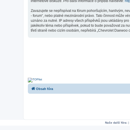
internetové diskuze. Pro další informace o phpBB navštivte:
htt
Zavazujete se nepřispívat na fórum pohoršujícím, hanlivým, ne
- forum“, nebo platné mezinárodní právo. Tato činnost může vé
uznáno za nutné. IP adresy všech příspěvků jsou ukládány pro 
jakékoliv téma nebo příspěvek, pokud to bude považovat za nut
třetí straně nebo cizím osobám, nepřebírá „Chevrolet Daewoo c
Obsah fóra
Naše další fóra:
|