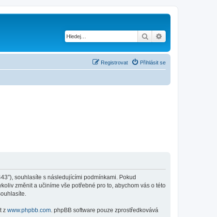
Hledat
Pokročilé hledání
Registrovat
Přihlásit se
:443”), souhlasíte s následujícími podmínkami. Pokud
koliv změnit a učiníme vše potřebné pro to, abychom vás o této
ouhlasíte.
t z
www.phpbb.com
. phpBB software pouze zprostředkovává