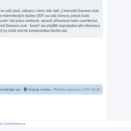
ve vaší zemi, zákony v zemi, kde sídlí „Chevrolet Daewoo club
e internetových služeb (ISP) na vaši činnost, pokud bude
 forum“ má právo odstranit, upravit, přesunout nebo uzamknout
rolet Daewoo club - forum“ ani phpBB neposkytne tyto informace
ý by mohl vést ke kompromitaci těchto dat.
Kontaktujte nás
Smazat cookies
Všechny časy jsou v
UTC+02:00
et
|
suzuki-forum.cz