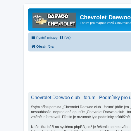
Chevrolet Daewoo 
Forum pro majitele vozů Chevrolet
Rychlé odkazy
FAQ
Obsah fóra
Chevrolet Daewoo club - forum - Podmínky pro u
Svým přístupem na „Chevrolet Daewoo club - forum“ (dále jen „m
nesouhlasíte, neprodleně opusťte „Chevrolet Daewoo club - for
změně informovali. Přesto je rozumné tyto podmínky průběžně 
Naše fóra běží na systému phpBB, což je řešení internetového fó