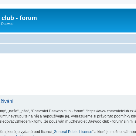
club - forum
 a Daewoo
žívání
y“, „naše“, „nás“, “Chevrolet Daewoo club - forum”, “https://www.chevroletclub.cz
um“, nevstupujte na něj a nepoužívejte jej. Vyhrazujeme si právo tyto podmínky kdy
sledovat vzhledem k tomu, že používáním „Chevrolet Daewoo club - forum“ s nimi s
ra, které je vydané pod licencí „
General Public License
“ a které je možno stáhnou