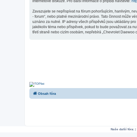
internetové diskuze. Pro další informace o phpBB navštivte:
htt
Zavazujete se nepřispívat na fórum pohoršujícím, hanlivým, ne
- forum“, nebo platné mezinárodní právo. Tato činnost může vé
uznáno za nutné. IP adresy všech příspěvků jsou ukládány pro 
jakékoliv téma nebo příspěvek, pokud to bude považovat za nut
třetí straně nebo cizím osobám, nepřebírá „Chevrolet Daewoo c
Obsah fóra
Naše další fóra:
|