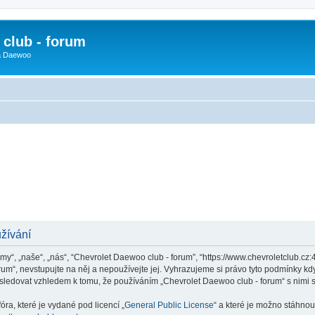
club - forum
 a Daewoo
žívání
y“, „naše“, „nás“, “Chevrolet Daewoo club - forum”, “https://www.chevroletclub.cz
um“, nevstupujte na něj a nepoužívejte jej. Vyhrazujeme si právo tyto podmínky kdy
sledovat vzhledem k tomu, že používáním „Chevrolet Daewoo club - forum“ s nimi s
ra, které je vydané pod licencí „
General Public License
“ a které je možno stáhnou