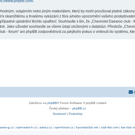
ps://www.phpbb.com/
.
vhodným, vulgárním nebo jiným materiálem, který by mohl porušovat platné zákony 
st k okamžitému a trvalému vykázání z fóra a/nebo upozornění vašeho poskytovatel
případné uplatnění těchto opatření. Souhlasíte s tím, že „Chevrolet Daewoo club -
né. Jako uživatel souhlasíte se všemi údaji uloženými v databázi. Přestože „Chev
lub - forum“ ani phpBB zodpovědnost za jakýkoliv pokus o vniknutí do systému, kter
Založeno na
phpBB
® Forum Software © phpBB Limited
Český překlad –
phpBB.cz
Soukromí
|
Podmínky
astra-g.cz
|
opel-astra-h.cz
|
astra-j.cz
|
opel-forum.cz
|
hyundaiclub.net
|
club-fiat.com
|
kia-club.n