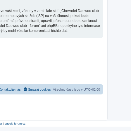
ve vaší zemi, zákony v zemi, kde sídlí „Chevrolet Daewoo club
e internetových služeb (ISP) na vaši činnost, pokud bude
 forum“ má právo odstranit, upravit, přesunout nebo uzamknout
rolet Daewoo club - forum“ ani phpBB neposkytne tyto informace
ý by mohl vést ke kompromitaci těchto dat.
Kontaktujte nás
Smazat cookies
Všechny časy jsou v
UTC+02:00
et
|
suzuki-forum.cz