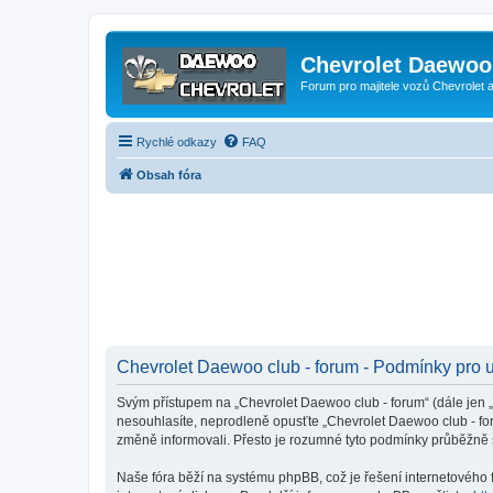
Chevrolet Daewoo 
Forum pro majitele vozů Chevrolet
Rychlé odkazy
FAQ
Obsah fóra
Chevrolet Daewoo club - forum - Podmínky pro u
Svým přístupem na „Chevrolet Daewoo club - forum“ (dále jen „m
nesouhlasíte, neprodleně opusťte „Chevrolet Daewoo club - for
změně informovali. Přesto je rozumné tyto podmínky průběžně 
Naše fóra běží na systému phpBB, což je řešení internetového fó