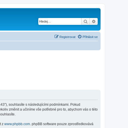
Hledat
Pokročilé hledání
Registrovat
Přihlásit se
:443”), souhlasíte s následujícími podmínkami. Pokud
koliv změnit a učiníme vše potřebné pro to, abychom vás o této
ouhlasíte.
t z
www.phpbb.com
. phpBB software pouze zprostředkovává