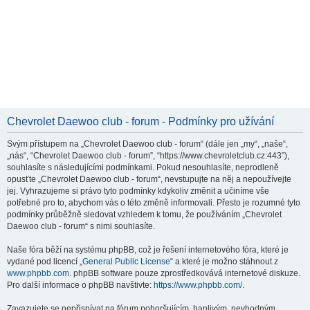
Chevrolet Daewoo club - forum - Podmínky pro užívání
Svým přístupem na „Chevrolet Daewoo club - forum“ (dále jen „my“, „naše“,
„nás“, “Chevrolet Daewoo club - forum”, “https://www.chevroletclub.cz:443”),
souhlasíte s následujícími podmínkami. Pokud nesouhlasíte, neprodleně
opusťte „Chevrolet Daewoo club - forum“, nevstupujte na něj a nepoužívejte
jej. Vyhrazujeme si právo tyto podmínky kdykoliv změnit a učiníme vše
potřebné pro to, abychom vás o této změně informovali. Přesto je rozumné tyto
podmínky průběžně sledovat vzhledem k tomu, že používáním „Chevrolet
Daewoo club - forum“ s nimi souhlasíte.
Naše fóra běží na systému phpBB, což je řešení internetového fóra, které je
vydané pod licencí „
General Public License
“ a které je možno stáhnout z
www.phpbb.com
. phpBB software pouze zprostředkovává internetové diskuze.
Pro další informace o phpBB navštivte:
https://www.phpbb.com/
.
Zavazujete se nepřispívat na fórum pohoršujícím, hanlivým, nevhodným,