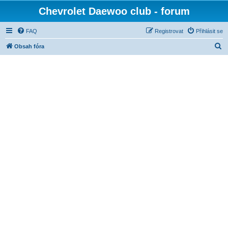
Chevrolet Daewoo club - forum
FAQ
Registrovat
Přihlásit se
H
Obsah fóra
l
e
d
a
t