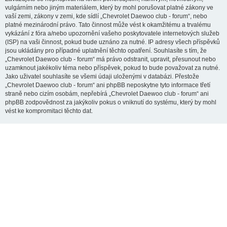
vulgárním nebo jiným materiálem, který by mohl porušovat platné zákony ve
vaší zemi, zákony v zemi, kde sídlí „Chevrolet Daewoo club - forum“, nebo
platné mezinárodní právo. Tato činnost může vést k okamžitému a trvalému
vykázání z fóra a/nebo upozornění vašeho poskytovatele internetových služeb
(ISP) na vaši činnost, pokud bude uznáno za nutné. IP adresy všech příspěvků
jsou ukládány pro případné uplatnění těchto opatření. Souhlasíte s tím, že
„Chevrolet Daewoo club - forum“ má právo odstranit, upravit, přesunout nebo
uzamknout jakékoliv téma nebo příspěvek, pokud to bude považovat za nutné.
Jako uživatel souhlasíte se všemi údaji uloženými v databázi. Přestože
„Chevrolet Daewoo club - forum“ ani phpBB neposkytne tyto informace třetí
straně nebo cizím osobám, nepřebírá „Chevrolet Daewoo club - forum“ ani
phpBB zodpovědnost za jakýkoliv pokus o vniknutí do systému, který by mohl
vést ke kompromitaci těchto dat.