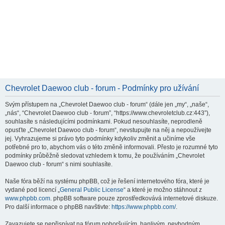
Chevrolet Daewoo club - forum - Podmínky pro užívání
Svým přístupem na „Chevrolet Daewoo club - forum“ (dále jen „my“, „naše“,
„nás“, “Chevrolet Daewoo club - forum”, “https://www.chevroletclub.cz:443”),
souhlasíte s následujícími podmínkami. Pokud nesouhlasíte, neprodleně
opusťte „Chevrolet Daewoo club - forum“, nevstupujte na něj a nepoužívejte
jej. Vyhrazujeme si právo tyto podmínky kdykoliv změnit a učiníme vše
potřebné pro to, abychom vás o této změně informovali. Přesto je rozumné tyto
podmínky průběžně sledovat vzhledem k tomu, že používáním „Chevrolet
Daewoo club - forum“ s nimi souhlasíte.
Naše fóra běží na systému phpBB, což je řešení internetového fóra, které je
vydané pod licencí „
General Public License
“ a které je možno stáhnout z
www.phpbb.com
. phpBB software pouze zprostředkovává internetové diskuze.
Pro další informace o phpBB navštivte:
https://www.phpbb.com/
.
Zavazujete se nepřispívat na fórum pohoršujícím, hanlivým, nevhodným,