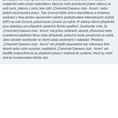
vulgárním nebo jiným materiálem, který by mohl porušovat platné zákony ve
vaší zemi, zákony v zemi, kde sídlí „Chevrolet Daewoo club - forum“, nebo
platné mezinárodní právo. Tato činnost může vést k okamžitému a trvalému
vykázání z fóra a/nebo upozornění vašeho poskytovatele internetových služeb
(ISP) na vaši činnost, pokud bude uznáno za nutné. IP adresy všech příspěvků
jsou ukládány pro případné uplatnění těchto opatření. Souhlasíte s tím, že
„Chevrolet Daewoo club - forum“ má právo odstranit, upravit, přesunout nebo
uzamknout jakékoliv téma nebo příspěvek, pokud to bude považovat za nutné.
Jako uživatel souhlasíte se všemi údaji uloženými v databázi. Přestože
„Chevrolet Daewoo club - forum“ ani phpBB neposkytne tyto informace třetí
straně nebo cizím osobám, nepřebírá „Chevrolet Daewoo club - forum“ ani
phpBB zodpovědnost za jakýkoliv pokus o vniknutí do systému, který by mohl
vést ke kompromitaci těchto dat.