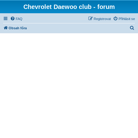
Chevrolet Daewoo club - forum
FAQ
Registrovat
Přihlásit se
H
Obsah fóra
l
e
d
a
t