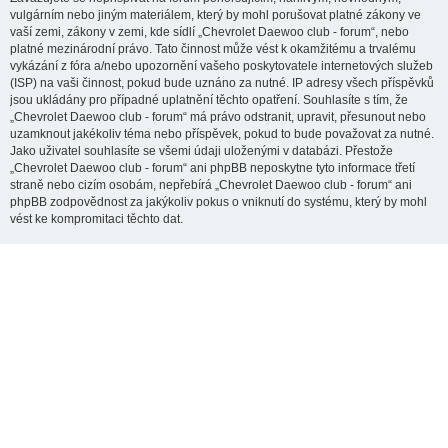
vulgárním nebo jiným materiálem, který by mohl porušovat platné zákony ve
vaší zemi, zákony v zemi, kde sídlí „Chevrolet Daewoo club - forum“, nebo
platné mezinárodní právo. Tato činnost může vést k okamžitému a trvalému
vykázání z fóra a/nebo upozornění vašeho poskytovatele internetových služeb
(ISP) na vaši činnost, pokud bude uznáno za nutné. IP adresy všech příspěvků
jsou ukládány pro případné uplatnění těchto opatření. Souhlasíte s tím, že
„Chevrolet Daewoo club - forum“ má právo odstranit, upravit, přesunout nebo
uzamknout jakékoliv téma nebo příspěvek, pokud to bude považovat za nutné.
Jako uživatel souhlasíte se všemi údaji uloženými v databázi. Přestože
„Chevrolet Daewoo club - forum“ ani phpBB neposkytne tyto informace třetí
straně nebo cizím osobám, nepřebírá „Chevrolet Daewoo club - forum“ ani
phpBB zodpovědnost za jakýkoliv pokus o vniknutí do systému, který by mohl
vést ke kompromitaci těchto dat.