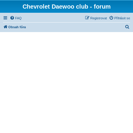
Chevrolet Daewoo club - forum
FAQ
Registrovat
Přihlásit se
H
Obsah fóra
l
e
d
a
t