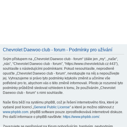
Chevrolet Daewoo club - forum - Podmínky pro užívání
Svým přístupem na „Chevrolet Daewoo club - forum“ (dále jen „my“, „naše“,
„nás“, “Chevrolet Daewoo club - forum”, “https://www.chevroletclub.cz:443”),
souhlasíte s následujícími podmínkami. Pokud nesouhlasíte, neprodleně
opusťte „Chevrolet Daewoo club - forum“, nevstupujte na něj a nepoužívejte
jej. Vyhrazujeme si právo tyto podmínky kdykoliv změnit a učiníme vše
potřebné pro to, abychom vás o této změně informovali. Přesto je rozumné tyto
podmínky průběžně sledovat vzhledem k tomu, že používáním „Chevrolet
Daewoo club - forum“ s nimi souhlasíte.
Naše fóra běží na systému phpBB, což je řešení internetového fóra, které je
vydané pod licencí „
General Public License
“ a které je možno stáhnout z
www.phpbb.com
. phpBB software pouze zprostředkovává internetové diskuze.
Pro další informace o phpBB navštivte:
https://www.phpbb.com/
.
Zavazujete se nepřispívat na fórum pohoršujícím, hanlivým, nevhodným,