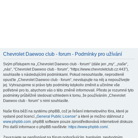
Chevrolet Daewoo club - forum - Podmínky pro užívání
Svým přístupem na „Chevrolet Daewoo club - forum“ (dále jen „my“, „naše“,
„nás“, “Chevrolet Daewoo club - forum”, “https://www.chevroletclub.cz:443”),
souhlasíte s následujícími podmínkami. Pokud nesouhlasíte, neprodleně
opusťte „Chevrolet Daewoo club - forum“, nevstupujte na něj a nepoužívejte
jej. Vyhrazujeme si právo tyto podmínky kdykoliv změnit a učiníme vše
potřebné pro to, abychom vás o této změně informovali. Přesto je rozumné tyto
podmínky průběžně sledovat vzhledem k tomu, že používáním „Chevrolet
Daewoo club - forum“ s nimi souhlasíte.
Naše fóra běží na systému phpBB, což je řešení internetového fóra, které je
vydané pod licencí „
General Public License
“ a které je možno stáhnout z
www.phpbb.com
. phpBB software pouze zprostředkovává internetové diskuze.
Pro další informace o phpBB navštivte:
https://www.phpbb.com/
.
Zavazujete se nepřispívat na fórum pohoršujícím, hanlivým, nevhodným,