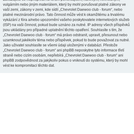
vulgárním nebo jiným materiálem, který by mohl porušovat platné zákony ve
vaší zemi, zákony v zemi, kde sídlí „Chevrolet Daewoo club - forum“, nebo
platné mezinárodní právo. Tato činnost může vést k okamžitému a trvalému
vykázání z fóra a/nebo upozornění vašeho poskytovatele internetových služeb
(ISP) na vaši činnost, pokud bude uznáno za nutné. IP adresy všech příspěvků
jsou ukládány pro případné uplatnění těchto opatření. Souhlasíte s tím, že
„Chevrolet Daewoo club - forum“ má právo odstranit, upravit, přesunout nebo
uzamknout jakékoliv téma nebo příspěvek, pokud to bude považovat za nutné.
Jako uživatel souhlasíte se všemi údaji uloženými v databázi. Přestože
„Chevrolet Daewoo club - forum“ ani phpBB neposkytne tyto informace třetí
straně nebo cizím osobám, nepřebírá „Chevrolet Daewoo club - forum“ ani
phpBB zodpovědnost za jakýkoliv pokus o vniknutí do systému, který by mohl
vést ke kompromitaci těchto dat.