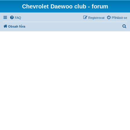
Chevrolet Daewoo club - forum
FAQ
Registrovat
Přihlásit se
H
Obsah fóra
l
e
d
a
t