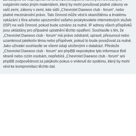
vulgárním nebo jiným materiálem, který by mohl porušovat platné zákony ve
vaší zemi, zákony v zemi, kde sídlí „Chevrolet Daewoo club - forum“, nebo
platné mezinárodní právo. Tato činnost může vést k okamžitému a trvalému
vykázání z fóra a/nebo upozornění vašeho poskytovatele internetových služeb
(ISP) na vaši činnost, pokud bude uznáno za nutné. IP adresy všech příspěvků
jsou ukládány pro případné uplatnění těchto opatření. Souhlasíte s tím, že
„Chevrolet Daewoo club - forum“ má právo odstranit, upravit, přesunout nebo
uzamknout jakékoliv téma nebo příspěvek, pokud to bude považovat za nutné.
Jako uživatel souhlasíte se všemi údaji uloženými v databázi. Přestože
„Chevrolet Daewoo club - forum“ ani phpBB neposkytne tyto informace třetí
straně nebo cizím osobám, nepřebírá „Chevrolet Daewoo club - forum“ ani
phpBB zodpovědnost za jakýkoliv pokus o vniknutí do systému, který by mohl
vést ke kompromitaci těchto dat.