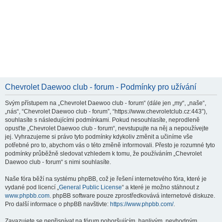
Chevrolet Daewoo club - forum - Podmínky pro užívání
Svým přístupem na „Chevrolet Daewoo club - forum“ (dále jen „my“, „naše“,
„nás“, “Chevrolet Daewoo club - forum”, “https://www.chevroletclub.cz:443”),
souhlasíte s následujícími podmínkami. Pokud nesouhlasíte, neprodleně
opusťte „Chevrolet Daewoo club - forum“, nevstupujte na něj a nepoužívejte
jej. Vyhrazujeme si právo tyto podmínky kdykoliv změnit a učiníme vše
potřebné pro to, abychom vás o této změně informovali. Přesto je rozumné tyto
podmínky průběžně sledovat vzhledem k tomu, že používáním „Chevrolet
Daewoo club - forum“ s nimi souhlasíte.
Naše fóra běží na systému phpBB, což je řešení internetového fóra, které je
vydané pod licencí „
General Public License
“ a které je možno stáhnout z
www.phpbb.com
. phpBB software pouze zprostředkovává internetové diskuze.
Pro další informace o phpBB navštivte:
https://www.phpbb.com/
.
Zavazujete se nepřispívat na fórum pohoršujícím, hanlivým, nevhodným,