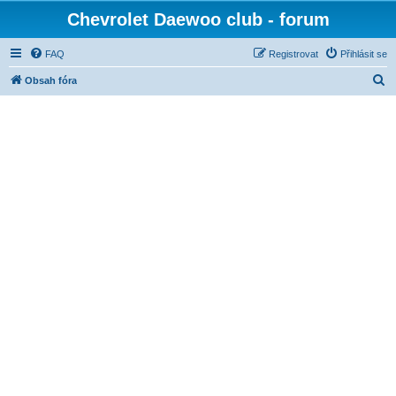
Chevrolet Daewoo club - forum
FAQ
Registrovat
Přihlásit se
H
Obsah fóra
l
e
d
a
t