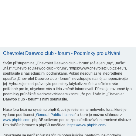
Chevrolet Daewoo club - forum - Podmínky pro užívání
Svým přístupem na „Chevrolet Daewoo club - forum“ (dále jen „my“, „naše“,
„nás“, “Chevrolet Daewoo club - forum”, “https://www.chevroletclub.cz:443”),
souhlasíte s následujícími podmínkami. Pokud nesouhlasíte, neprodleně
opusťte „Chevrolet Daewoo club - forum“, nevstupujte na něj a nepoužívejte
jej. Vyhrazujeme si právo tyto podmínky kdykoliv změnit a učiníme vše
potřebné pro to, abychom vás o této změně informovali. Přesto je rozumné tyto
podmínky průběžně sledovat vzhledem k tomu, že používáním „Chevrolet
Daewoo club - forum“ s nimi souhlasíte.
Naše fóra běží na systému phpBB, což je řešení internetového fóra, které je
vydané pod licencí „
General Public License
“ a které je možno stáhnout z
www.phpbb.com
. phpBB software pouze zprostředkovává internetové diskuze.
Pro další informace o phpBB navštivte:
https://www.phpbb.com/
.
Zavazujete se nepřispívat na fórum pohoršujícím, hanlivým, nevhodným,