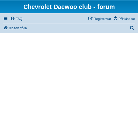
Chevrolet Daewoo club - forum
FAQ
Registrovat
Přihlásit se
H
Obsah fóra
l
e
d
a
t