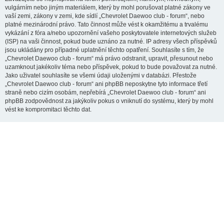
vulgárním nebo jiným materiálem, který by mohl porušovat platné zákony ve
vaší zemi, zákony v zemi, kde sídlí „Chevrolet Daewoo club - forum“, nebo
platné mezinárodní právo. Tato činnost může vést k okamžitému a trvalému
vykázání z fóra a/nebo upozornění vašeho poskytovatele internetových služeb
(ISP) na vaši činnost, pokud bude uznáno za nutné. IP adresy všech příspěvků
jsou ukládány pro případné uplatnění těchto opatření. Souhlasíte s tím, že
„Chevrolet Daewoo club - forum“ má právo odstranit, upravit, přesunout nebo
uzamknout jakékoliv téma nebo příspěvek, pokud to bude považovat za nutné.
Jako uživatel souhlasíte se všemi údaji uloženými v databázi. Přestože
„Chevrolet Daewoo club - forum“ ani phpBB neposkytne tyto informace třetí
straně nebo cizím osobám, nepřebírá „Chevrolet Daewoo club - forum“ ani
phpBB zodpovědnost za jakýkoliv pokus o vniknutí do systému, který by mohl
vést ke kompromitaci těchto dat.