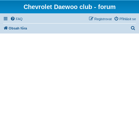
Chevrolet Daewoo club - forum
FAQ
Registrovat
Přihlásit se
H
Obsah fóra
l
e
d
a
t