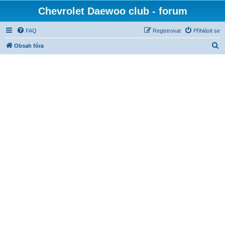
Chevrolet Daewoo club - forum
FAQ
Registrovat
Přihlásit se
H
Obsah fóra
l
e
d
a
t