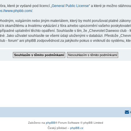
ra, které je vydané pod licencí „
General Public License
“ a které je možno stáhnou
ps://www.phpbb.com/
.
vhodným, vulgárním nebo jiným materiálem, který by mohl porušovat platné zákony 
st k okamžitému a trvalému vykázání z fóra a/nebo upozornění vašeho poskytovatel
případné uplatnění těchto opatření. Souhlasíte s tím, že „Chevrolet Daewoo club -
né. Jako uživatel souhlasíte se všemi údaji uloženými v databázi. Přestože „Chev
lub - forum“ ani phpBB zodpovědnost za jakýkoliv pokus o vniknutí do systému, kter
Založeno na
phpBB
® Forum Software © phpBB Limited
Český překlad –
phpBB.cz