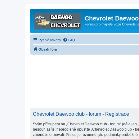
Chevrolet Daewoo 
Forum pro majitele vozů Chevrolet
Rychlé odkazy
FAQ
Obsah fóra
Chevrolet Daewoo club - forum - Registrace
Svým přístupem na „Chevrolet Daewoo club - forum“ (dále jen „m
nesouhlasíte, neprodleně opusťte „Chevrolet Daewoo club - for
změně informovali. Přesto je rozumné tyto podmínky průběžně 