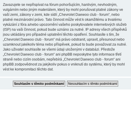
Zavazujete se nepřispívat na fórum pohoršujícím, hanlivým, nevhodným,
vulgárním nebo jiným materiálem, který by mohl porušovat platné zákony ve
vaší zemi, zákony v zemi, kde sídlí „Chevrolet Daewoo club - forum“, nebo
platné mezinárodní právo. Tato činnost může vést k okamžitému a trvalému
vykázání z fóra a/nebo upozornění vašeho poskytovatele internetových služeb
(ISP) na vaši činnost, pokud bude uznáno za nutné. IP adresy všech příspěvků
jsou ukládány pro případné uplatnění těchto opatření. Souhlasíte s tím, že
„Chevrolet Daewoo club - forum“ má právo odstranit, upravit, přesunout nebo
uzamknout jakékoliv téma nebo příspěvek, pokud to bude považovat za nutné.
Jako uživatel souhlasíte se všemi údaji uloženými v databázi. Přestože
„Chevrolet Daewoo club - forum“ ani phpBB neposkytne tyto informace třetí
straně nebo cizím osobám, nepřebírá „Chevrolet Daewoo club - forum“ ani
phpBB zodpovědnost za jakýkoliv pokus o vniknutí do systému, který by mohl
vést ke kompromitaci těchto dat.