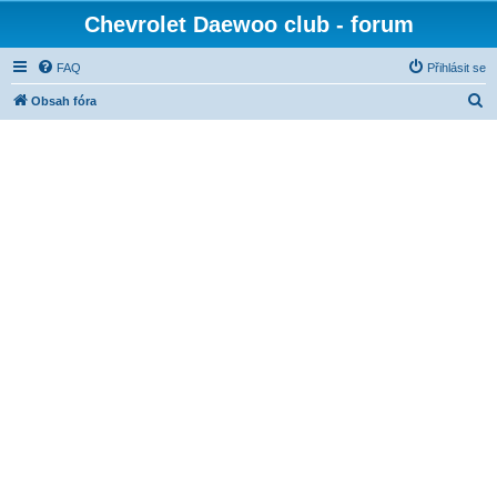
Chevrolet Daewoo club - forum
FAQ
Přihlásit se
H
Obsah fóra
l
e
d
a
t