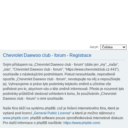
Jazyk:
Chevrolet Daewoo club - forum - Registrace
Svým přístupem na „Chevrolet Daewoo club - forum“ (dále jen „my“, „naše“,
„nás“, “Chevrolet Daewoo club - forum”, “https://www.chevroletclub.cz:443”),
souhlasíte s následujícími podmínkami. Pokud nesouhlasíte, neprodleně
opusťte „Chevrolet Daewoo club - forum“, nevstupujte na něj a nepoužívejte
jej. Vyhrazujeme si právo tyto podmínky kdykoliv změnit a učiníme vše
potřebné pro to, abychom vás o této změně informovali. Přesto je rozumné tyto
podmínky průběžně sledovat vzhledem k tomu, že používáním „Chevrolet
Daewoo club - forum“ s nimi souhlasíte.
Naše fóra běží na systému phpBB, což je řešení internetového fóra, které je
vydané pod licencí „
General Public License
“ a které je možno stáhnout z
www.phpbb.com
. phpBB software pouze zprostředkovává internetové diskuze.
Pro další informace o phpBB navštivte:
https://www.phpbb.com/
.