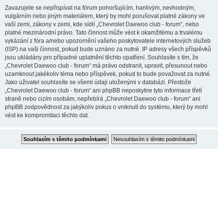
Zavazujete se nepřispívat na fórum pohoršujícím, hanlivým, nevhodným,
vulgárním nebo jiným materiálem, který by mohl porušovat platné zákony ve
vaší zemi, zákony v zemi, kde sídlí „Chevrolet Daewoo club - forum“, nebo
platné mezinárodní právo. Tato činnost může vést k okamžitému a trvalému
vykázání z fóra a/nebo upozornění vašeho poskytovatele internetových služeb
(ISP) na vaši činnost, pokud bude uznáno za nutné. IP adresy všech příspěvků
jsou ukládány pro případné uplatnění těchto opatření. Souhlasíte s tím, že
„Chevrolet Daewoo club - forum“ má právo odstranit, upravit, přesunout nebo
uzamknout jakékoliv téma nebo příspěvek, pokud to bude považovat za nutné.
Jako uživatel souhlasíte se všemi údaji uloženými v databázi. Přestože
„Chevrolet Daewoo club - forum“ ani phpBB neposkytne tyto informace třetí
straně nebo cizím osobám, nepřebírá „Chevrolet Daewoo club - forum“ ani
phpBB zodpovědnost za jakýkoliv pokus o vniknutí do systému, který by mohl
vést ke kompromitaci těchto dat.