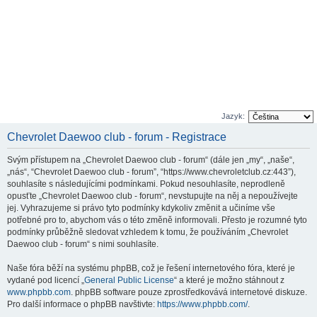
Jazyk:
Chevrolet Daewoo club - forum - Registrace
Svým přístupem na „Chevrolet Daewoo club - forum“ (dále jen „my“, „naše“,
„nás“, “Chevrolet Daewoo club - forum”, “https://www.chevroletclub.cz:443”),
souhlasíte s následujícími podmínkami. Pokud nesouhlasíte, neprodleně
opusťte „Chevrolet Daewoo club - forum“, nevstupujte na něj a nepoužívejte
jej. Vyhrazujeme si právo tyto podmínky kdykoliv změnit a učiníme vše
potřebné pro to, abychom vás o této změně informovali. Přesto je rozumné tyto
podmínky průběžně sledovat vzhledem k tomu, že používáním „Chevrolet
Daewoo club - forum“ s nimi souhlasíte.
Naše fóra běží na systému phpBB, což je řešení internetového fóra, které je
vydané pod licencí „
General Public License
“ a které je možno stáhnout z
www.phpbb.com
. phpBB software pouze zprostředkovává internetové diskuze.
Pro další informace o phpBB navštivte:
https://www.phpbb.com/
.