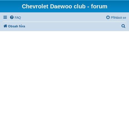
Chevrolet Daewoo club - forum
FAQ
Přihlásit se
H
Obsah fóra
l
e
d
a
t