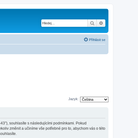
Hledat
Pokročilé hledání
Přihlásit se
Jazyk:
:443”), souhlasíte s následujícími podmínkami. Pokud
koliv změnit a učiníme vše potřebné pro to, abychom vás o této
ouhlasíte.