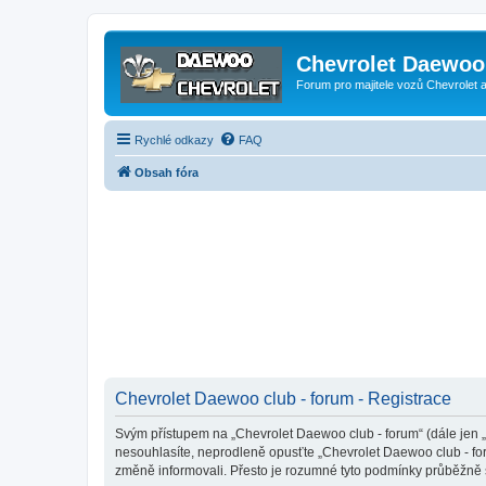
Chevrolet Daewoo 
Forum pro majitele vozů Chevrolet
Rychlé odkazy
FAQ
Obsah fóra
Chevrolet Daewoo club - forum - Registrace
Svým přístupem na „Chevrolet Daewoo club - forum“ (dále jen „m
nesouhlasíte, neprodleně opusťte „Chevrolet Daewoo club - for
změně informovali. Přesto je rozumné tyto podmínky průběžně 