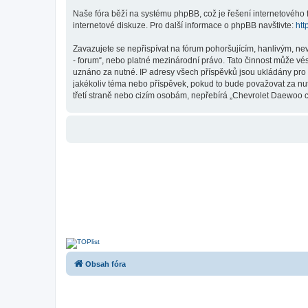
Naše fóra běží na systému phpBB, což je řešení internetového fó
internetové diskuze. Pro další informace o phpBB navštivte:
htt
Zavazujete se nepřispívat na fórum pohoršujícím, hanlivým, ne
- forum“, nebo platné mezinárodní právo. Tato činnost může vé
uznáno za nutné. IP adresy všech příspěvků jsou ukládány pro 
jakékoliv téma nebo příspěvek, pokud to bude považovat za nut
třetí straně nebo cizím osobám, nepřebírá „Chevrolet Daewoo c
Obsah fóra