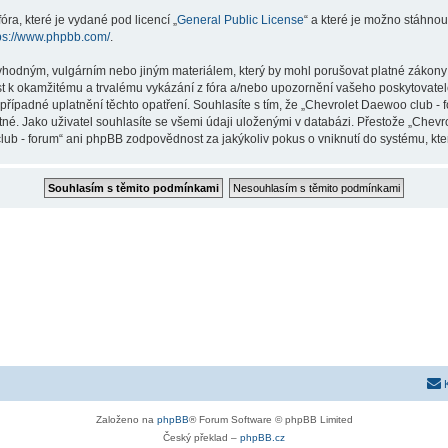
ra, které je vydané pod licencí „
General Public License
“ a které je možno stáhnou
ps://www.phpbb.com/
.
vhodným, vulgárním nebo jiným materiálem, který by mohl porušovat platné zákony 
st k okamžitému a trvalému vykázání z fóra a/nebo upozornění vašeho poskytovatel
případné uplatnění těchto opatření. Souhlasíte s tím, že „Chevrolet Daewoo club -
né. Jako uživatel souhlasíte se všemi údaji uloženými v databázi. Přestože „Chev
lub - forum“ ani phpBB zodpovědnost za jakýkoliv pokus o vniknutí do systému, kter
Založeno na
phpBB
® Forum Software © phpBB Limited
Český překlad –
phpBB.cz