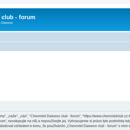
club - forum
 a Daewoo
y“, „naše“, „nás“, “Chevrolet Daewoo club - forum”, “https://www.chevroletclub.cz
um“, nevstupujte na něj a nepoužívejte jej. Vyhrazujeme si právo tyto podmínky kdy
sledovat vzhledem k tomu, že používáním „Chevrolet Daewoo club - forum“ s nimi s