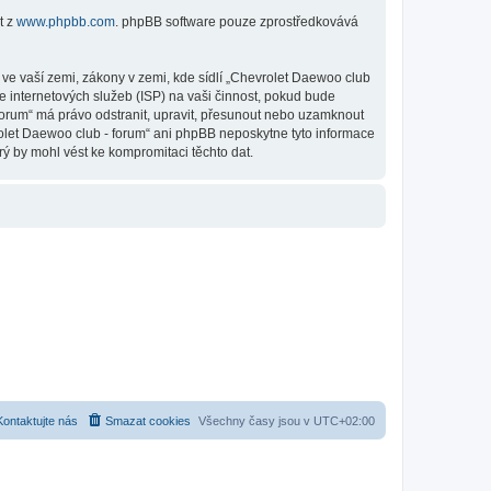
t z
www.phpbb.com
. phpBB software pouze zprostředkovává
ve vaší zemi, zákony v zemi, kde sídlí „Chevrolet Daewoo club
e internetových služeb (ISP) na vaši činnost, pokud bude
 forum“ má právo odstranit, upravit, přesunout nebo uzamknout
rolet Daewoo club - forum“ ani phpBB neposkytne tyto informace
ý by mohl vést ke kompromitaci těchto dat.
Kontaktujte nás
Smazat cookies
Všechny časy jsou v
UTC+02:00