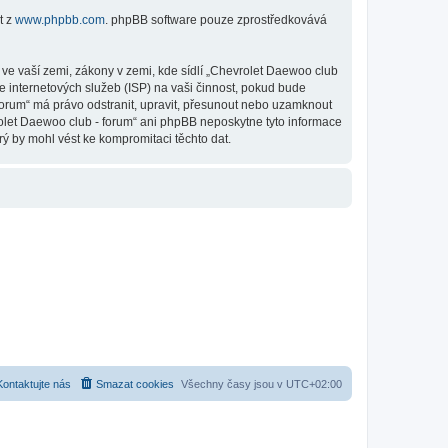
t z
www.phpbb.com
. phpBB software pouze zprostředkovává
ve vaší zemi, zákony v zemi, kde sídlí „Chevrolet Daewoo club
e internetových služeb (ISP) na vaši činnost, pokud bude
 forum“ má právo odstranit, upravit, přesunout nebo uzamknout
rolet Daewoo club - forum“ ani phpBB neposkytne tyto informace
ý by mohl vést ke kompromitaci těchto dat.
Kontaktujte nás
Smazat cookies
Všechny časy jsou v
UTC+02:00