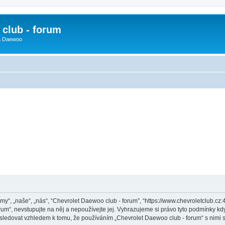
club - forum
 a Daewoo
y“, „naše“, „nás“, “Chevrolet Daewoo club - forum”, “https://www.chevroletclub.cz
um“, nevstupujte na něj a nepoužívejte jej. Vyhrazujeme si právo tyto podmínky kdy
sledovat vzhledem k tomu, že používáním „Chevrolet Daewoo club - forum“ s nimi s