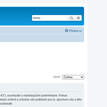
Hledat
Pokročilé hledání
Přihlásit se
Jazyk:
:443”), souhlasíte s následujícími podmínkami. Pokud
koliv změnit a učiníme vše potřebné pro to, abychom vás o této
ouhlasíte.