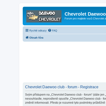
Chevrolet Daewoo 
Forum pro majitele vozů Chevrolet
Rychlé odkazy
FAQ
Obsah fóra
Chevrolet Daewoo club - forum - Registrace
Svým přístupem na „Chevrolet Daewoo club - forum“ (dále jen „m
nesouhlasíte, neprodleně opusťte „Chevrolet Daewoo club - for
změně informovali. Přesto je rozumné tyto podmínky průběžně 