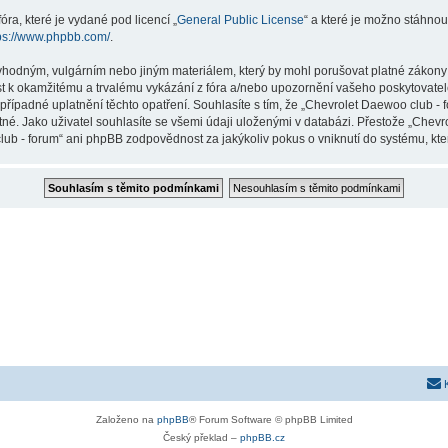
ra, které je vydané pod licencí „
General Public License
“ a které je možno stáhnou
ps://www.phpbb.com/
.
vhodným, vulgárním nebo jiným materiálem, který by mohl porušovat platné zákony 
st k okamžitému a trvalému vykázání z fóra a/nebo upozornění vašeho poskytovatel
případné uplatnění těchto opatření. Souhlasíte s tím, že „Chevrolet Daewoo club -
né. Jako uživatel souhlasíte se všemi údaji uloženými v databázi. Přestože „Chev
lub - forum“ ani phpBB zodpovědnost za jakýkoliv pokus o vniknutí do systému, kter
Založeno na
phpBB
® Forum Software © phpBB Limited
Český překlad –
phpBB.cz