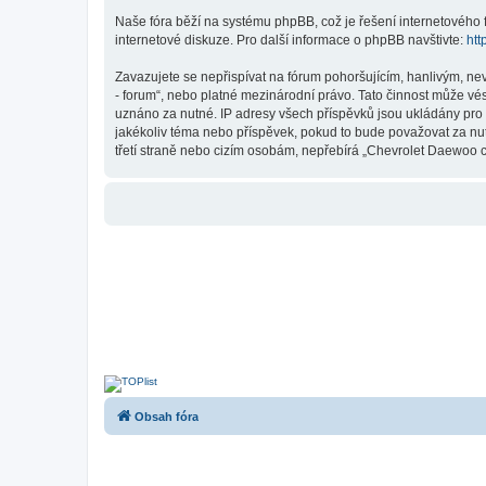
Naše fóra běží na systému phpBB, což je řešení internetového fó
internetové diskuze. Pro další informace o phpBB navštivte:
htt
Zavazujete se nepřispívat na fórum pohoršujícím, hanlivým, ne
- forum“, nebo platné mezinárodní právo. Tato činnost může vé
uznáno za nutné. IP adresy všech příspěvků jsou ukládány pro 
jakékoliv téma nebo příspěvek, pokud to bude považovat za nut
třetí straně nebo cizím osobám, nepřebírá „Chevrolet Daewoo c
Obsah fóra