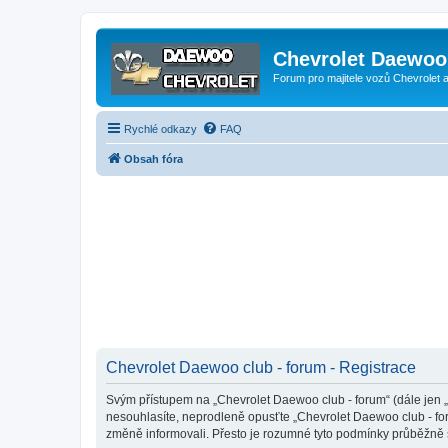
Chevrolet Daewoo 
Forum pro majitele vozů Chevrolet
Rychlé odkazy
FAQ
Obsah fóra
Chevrolet Daewoo club - forum - Registrace
Svým přístupem na „Chevrolet Daewoo club - forum“ (dále jen „m
nesouhlasíte, neprodleně opusťte „Chevrolet Daewoo club - for
změně informovali. Přesto je rozumné tyto podmínky průběžně 