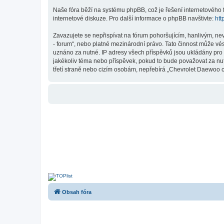
Naše fóra běží na systému phpBB, což je řešení internetového fó
internetové diskuze. Pro další informace o phpBB navštivte:
htt
Zavazujete se nepřispívat na fórum pohoršujícím, hanlivým, ne
- forum“, nebo platné mezinárodní právo. Tato činnost může vé
uznáno za nutné. IP adresy všech příspěvků jsou ukládány pro 
jakékoliv téma nebo příspěvek, pokud to bude považovat za nut
třetí straně nebo cizím osobám, nepřebírá „Chevrolet Daewoo c
Obsah fóra