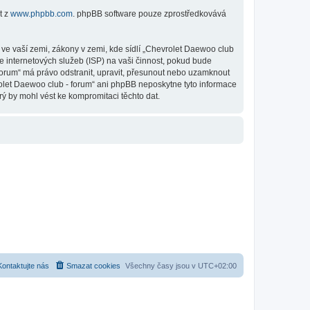
t z
www.phpbb.com
. phpBB software pouze zprostředkovává
ve vaší zemi, zákony v zemi, kde sídlí „Chevrolet Daewoo club
e internetových služeb (ISP) na vaši činnost, pokud bude
 forum“ má právo odstranit, upravit, přesunout nebo uzamknout
rolet Daewoo club - forum“ ani phpBB neposkytne tyto informace
ý by mohl vést ke kompromitaci těchto dat.
Kontaktujte nás
Smazat cookies
Všechny časy jsou v
UTC+02:00