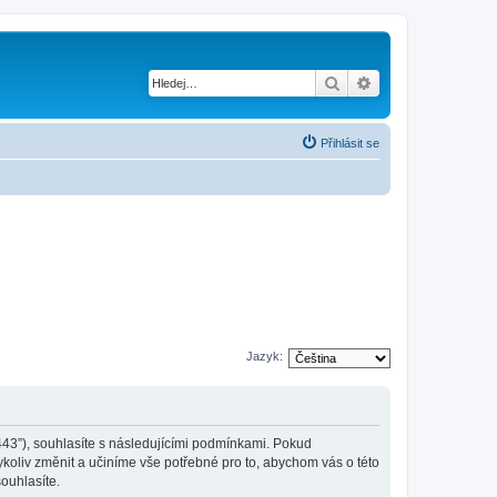
Hledat
Pokročilé hledání
Přihlásit se
Jazyk:
:443”), souhlasíte s následujícími podmínkami. Pokud
koliv změnit a učiníme vše potřebné pro to, abychom vás o této
ouhlasíte.