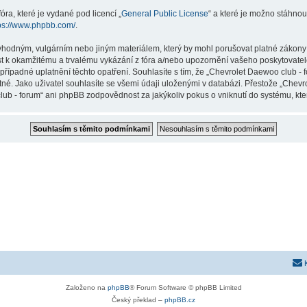
ra, které je vydané pod licencí „
General Public License
“ a které je možno stáhnou
ps://www.phpbb.com/
.
vhodným, vulgárním nebo jiným materiálem, který by mohl porušovat platné zákony 
st k okamžitému a trvalému vykázání z fóra a/nebo upozornění vašeho poskytovatel
případné uplatnění těchto opatření. Souhlasíte s tím, že „Chevrolet Daewoo club -
né. Jako uživatel souhlasíte se všemi údaji uloženými v databázi. Přestože „Chev
lub - forum“ ani phpBB zodpovědnost za jakýkoliv pokus o vniknutí do systému, kter
Založeno na
phpBB
® Forum Software © phpBB Limited
Český překlad –
phpBB.cz