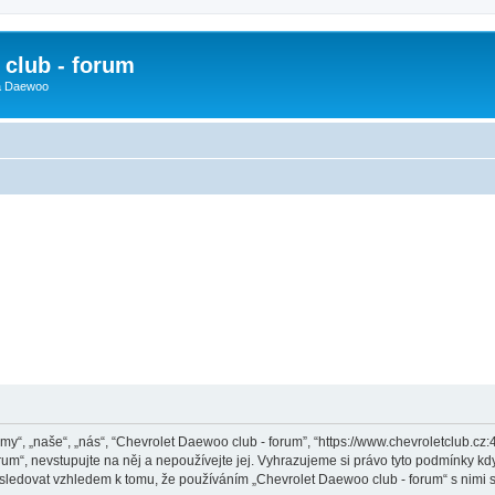
club - forum
 a Daewoo
y“, „naše“, „nás“, “Chevrolet Daewoo club - forum”, “https://www.chevroletclub.cz
um“, nevstupujte na něj a nepoužívejte jej. Vyhrazujeme si právo tyto podmínky kdy
sledovat vzhledem k tomu, že používáním „Chevrolet Daewoo club - forum“ s nimi s