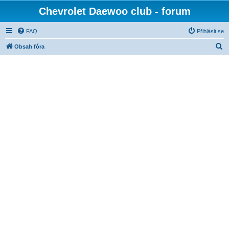
Chevrolet Daewoo club - forum
FAQ
Přihlásit se
H
Obsah fóra
l
e
d
a
t