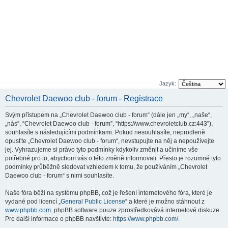
Jazyk:
Chevrolet Daewoo club - forum - Registrace
Svým přístupem na „Chevrolet Daewoo club - forum“ (dále jen „my“, „naše“,
„nás“, “Chevrolet Daewoo club - forum”, “https://www.chevroletclub.cz:443”),
souhlasíte s následujícími podmínkami. Pokud nesouhlasíte, neprodleně
opusťte „Chevrolet Daewoo club - forum“, nevstupujte na něj a nepoužívejte
jej. Vyhrazujeme si právo tyto podmínky kdykoliv změnit a učiníme vše
potřebné pro to, abychom vás o této změně informovali. Přesto je rozumné tyto
podmínky průběžně sledovat vzhledem k tomu, že používáním „Chevrolet
Daewoo club - forum“ s nimi souhlasíte.
Naše fóra běží na systému phpBB, což je řešení internetového fóra, které je
vydané pod licencí „
General Public License
“ a které je možno stáhnout z
www.phpbb.com
. phpBB software pouze zprostředkovává internetové diskuze.
Pro další informace o phpBB navštivte:
https://www.phpbb.com/
.