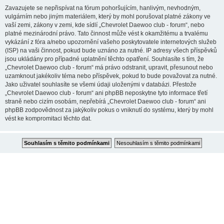
Zavazujete se nepřispívat na fórum pohoršujícím, hanlivým, nevhodným,
vulgárním nebo jiným materiálem, který by mohl porušovat platné zákony ve
vaší zemi, zákony v zemi, kde sídlí „Chevrolet Daewoo club - forum“, nebo
platné mezinárodní právo. Tato činnost může vést k okamžitému a trvalému
vykázání z fóra a/nebo upozornění vašeho poskytovatele internetových služeb
(ISP) na vaši činnost, pokud bude uznáno za nutné. IP adresy všech příspěvků
jsou ukládány pro případné uplatnění těchto opatření. Souhlasíte s tím, že
„Chevrolet Daewoo club - forum“ má právo odstranit, upravit, přesunout nebo
uzamknout jakékoliv téma nebo příspěvek, pokud to bude považovat za nutné.
Jako uživatel souhlasíte se všemi údaji uloženými v databázi. Přestože
„Chevrolet Daewoo club - forum“ ani phpBB neposkytne tyto informace třetí
straně nebo cizím osobám, nepřebírá „Chevrolet Daewoo club - forum“ ani
phpBB zodpovědnost za jakýkoliv pokus o vniknutí do systému, který by mohl
vést ke kompromitaci těchto dat.