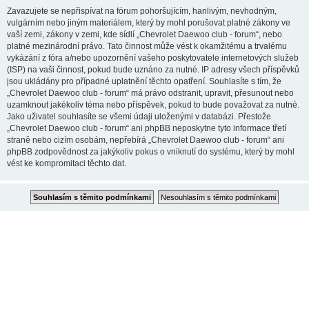
Zavazujete se nepřispívat na fórum pohoršujícím, hanlivým, nevhodným,
vulgárním nebo jiným materiálem, který by mohl porušovat platné zákony ve
vaší zemi, zákony v zemi, kde sídlí „Chevrolet Daewoo club - forum“, nebo
platné mezinárodní právo. Tato činnost může vést k okamžitému a trvalému
vykázání z fóra a/nebo upozornění vašeho poskytovatele internetových služeb
(ISP) na vaši činnost, pokud bude uznáno za nutné. IP adresy všech příspěvků
jsou ukládány pro případné uplatnění těchto opatření. Souhlasíte s tím, že
„Chevrolet Daewoo club - forum“ má právo odstranit, upravit, přesunout nebo
uzamknout jakékoliv téma nebo příspěvek, pokud to bude považovat za nutné.
Jako uživatel souhlasíte se všemi údaji uloženými v databázi. Přestože
„Chevrolet Daewoo club - forum“ ani phpBB neposkytne tyto informace třetí
straně nebo cizím osobám, nepřebírá „Chevrolet Daewoo club - forum“ ani
phpBB zodpovědnost za jakýkoliv pokus o vniknutí do systému, který by mohl
vést ke kompromitaci těchto dat.