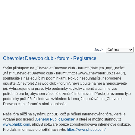
Jazyk:
Chevrolet Daewoo club - forum - Registrace
Svým přístupem na „Chevrolet Daewoo club - forum“ (dále jen „my“, „naše“,
„nás“, “Chevrolet Daewoo club - forum”, “https://www.chevroletclub.cz:443”),
souhlasíte s následujícími podmínkami. Pokud nesouhlasíte, neprodleně
opusťte „Chevrolet Daewoo club - forum“, nevstupujte na něj a nepoužívejte
jej. Vyhrazujeme si právo tyto podmínky kdykoliv změnit a učiníme vše
potřebné pro to, abychom vás o této změně informovali. Přesto je rozumné tyto
podmínky průběžně sledovat vzhledem k tomu, že používáním „Chevrolet
Daewoo club - forum“ s nimi souhlasíte.
Naše fóra běží na systému phpBB, což je řešení internetového fóra, které je
vydané pod licencí „
General Public License
“ a které je možno stáhnout z
www.phpbb.com
. phpBB software pouze zprostředkovává internetové diskuze.
Pro další informace o phpBB navštivte:
https://www.phpbb.com/
.