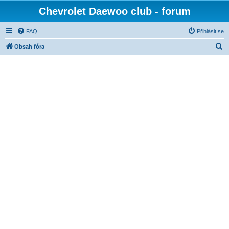
Chevrolet Daewoo club - forum
FAQ
Přihlásit se
H
Obsah fóra
l
e
d
a
t