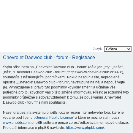
Jazyk:
Chevrolet Daewoo club - forum - Registrace
Svým přístupem na „Chevrolet Daewoo club - forum“ (dále jen „my“, „naše“,
„nás“, “Chevrolet Daewoo club - forum”, “https://www.chevroletclub.cz:443”),
souhlasíte s následujícími podmínkami. Pokud nesouhlasíte, neprodleně
opusťte „Chevrolet Daewoo club - forum“, nevstupujte na něj a nepoužívejte
jej. Vyhrazujeme si právo tyto podmínky kdykoliv změnit a učiníme vše
potřebné pro to, abychom vás o této změně informovali. Přesto je rozumné tyto
podmínky průběžně sledovat vzhledem k tomu, že používáním „Chevrolet
Daewoo club - forum“ s nimi souhlasíte.
Naše fóra běží na systému phpBB, což je řešení internetového fóra, které je
vydané pod licencí „
General Public License
“ a které je možno stáhnout z
www.phpbb.com
. phpBB software pouze zprostředkovává internetové diskuze.
Pro další informace o phpBB navštivte:
https://www.phpbb.com/
.