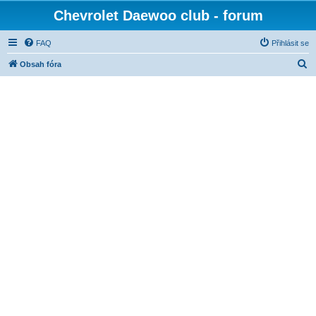
Chevrolet Daewoo club - forum
FAQ
Přihlásit se
H
Obsah fóra
l
e
d
a
t