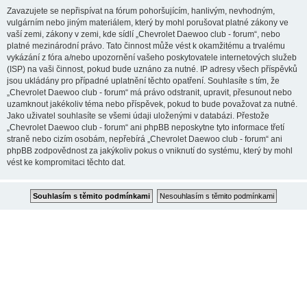
Zavazujete se nepřispívat na fórum pohoršujícím, hanlivým, nevhodným,
vulgárním nebo jiným materiálem, který by mohl porušovat platné zákony ve
vaší zemi, zákony v zemi, kde sídlí „Chevrolet Daewoo club - forum“, nebo
platné mezinárodní právo. Tato činnost může vést k okamžitému a trvalému
vykázání z fóra a/nebo upozornění vašeho poskytovatele internetových služeb
(ISP) na vaši činnost, pokud bude uznáno za nutné. IP adresy všech příspěvků
jsou ukládány pro případné uplatnění těchto opatření. Souhlasíte s tím, že
„Chevrolet Daewoo club - forum“ má právo odstranit, upravit, přesunout nebo
uzamknout jakékoliv téma nebo příspěvek, pokud to bude považovat za nutné.
Jako uživatel souhlasíte se všemi údaji uloženými v databázi. Přestože
„Chevrolet Daewoo club - forum“ ani phpBB neposkytne tyto informace třetí
straně nebo cizím osobám, nepřebírá „Chevrolet Daewoo club - forum“ ani
phpBB zodpovědnost za jakýkoliv pokus o vniknutí do systému, který by mohl
vést ke kompromitaci těchto dat.