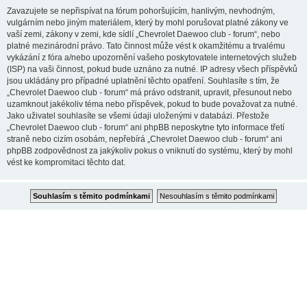
Zavazujete se nepřispívat na fórum pohoršujícím, hanlivým, nevhodným,
vulgárním nebo jiným materiálem, který by mohl porušovat platné zákony ve
vaší zemi, zákony v zemi, kde sídlí „Chevrolet Daewoo club - forum“, nebo
platné mezinárodní právo. Tato činnost může vést k okamžitému a trvalému
vykázání z fóra a/nebo upozornění vašeho poskytovatele internetových služeb
(ISP) na vaši činnost, pokud bude uznáno za nutné. IP adresy všech příspěvků
jsou ukládány pro případné uplatnění těchto opatření. Souhlasíte s tím, že
„Chevrolet Daewoo club - forum“ má právo odstranit, upravit, přesunout nebo
uzamknout jakékoliv téma nebo příspěvek, pokud to bude považovat za nutné.
Jako uživatel souhlasíte se všemi údaji uloženými v databázi. Přestože
„Chevrolet Daewoo club - forum“ ani phpBB neposkytne tyto informace třetí
straně nebo cizím osobám, nepřebírá „Chevrolet Daewoo club - forum“ ani
phpBB zodpovědnost za jakýkoliv pokus o vniknutí do systému, který by mohl
vést ke kompromitaci těchto dat.