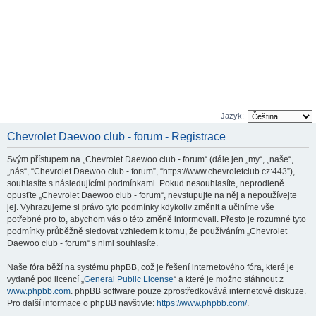
Jazyk:
Chevrolet Daewoo club - forum - Registrace
Svým přístupem na „Chevrolet Daewoo club - forum“ (dále jen „my“, „naše“,
„nás“, “Chevrolet Daewoo club - forum”, “https://www.chevroletclub.cz:443”),
souhlasíte s následujícími podmínkami. Pokud nesouhlasíte, neprodleně
opusťte „Chevrolet Daewoo club - forum“, nevstupujte na něj a nepoužívejte
jej. Vyhrazujeme si právo tyto podmínky kdykoliv změnit a učiníme vše
potřebné pro to, abychom vás o této změně informovali. Přesto je rozumné tyto
podmínky průběžně sledovat vzhledem k tomu, že používáním „Chevrolet
Daewoo club - forum“ s nimi souhlasíte.
Naše fóra běží na systému phpBB, což je řešení internetového fóra, které je
vydané pod licencí „
General Public License
“ a které je možno stáhnout z
www.phpbb.com
. phpBB software pouze zprostředkovává internetové diskuze.
Pro další informace o phpBB navštivte:
https://www.phpbb.com/
.