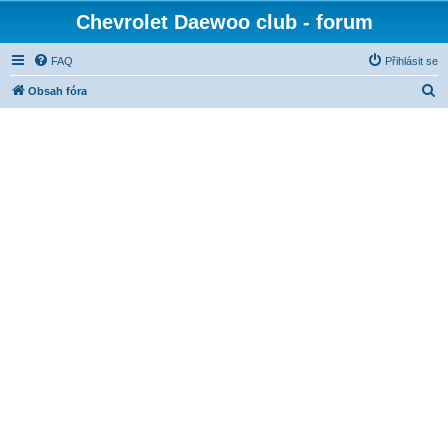
Chevrolet Daewoo club - forum
FAQ
Přihlásit se
H
Obsah fóra
l
e
d
a
t