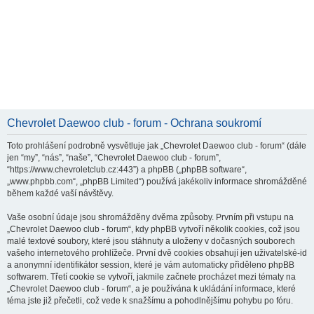
Chevrolet Daewoo club - forum - Ochrana soukromí
Toto prohlášení podrobně vysvětluje jak „Chevrolet Daewoo club - forum“ (dále
jen “my”, “nás”, “naše”, “Chevrolet Daewoo club - forum”,
“https://www.chevroletclub.cz:443”) a phpBB („phpBB software“,
„www.phpbb.com“, „phpBB Limited“) používá jakékoliv informace shromážděné
během každé vaší návštěvy.
Vaše osobní údaje jsou shromážděny dvěma způsoby. Prvním při vstupu na
„Chevrolet Daewoo club - forum“, kdy phpBB vytvoří několik cookies, což jsou
malé textové soubory, které jsou stáhnuty a uloženy v dočasných souborech
vašeho internetového prohlížeče. První dvě cookies obsahují jen uživatelské-id
a anonymní identifikátor session, které je vám automaticky přiděleno phpBB
softwarem. Třetí cookie se vytvoří, jakmile začnete procházet mezi tématy na
„Chevrolet Daewoo club - forum“, a je používána k ukládání informace, které
téma jste již přečetli, což vede k snažšímu a pohodlnějšímu pohybu po fóru.