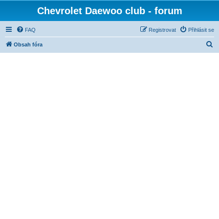
Chevrolet Daewoo club - forum
FAQ
Registrovat
Přihlásit se
H
Obsah fóra
l
e
d
a
t