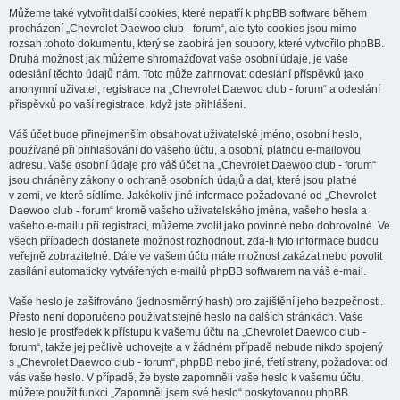
Můžeme také vytvořit další cookies, které nepatří k phpBB software během
procházení „Chevrolet Daewoo club - forum“, ale tyto cookies jsou mimo
rozsah tohoto dokumentu, který se zaobírá jen soubory, které vytvořilo phpBB.
Druhá možnost jak můžeme shromažďovat vaše osobní údaje, je vaše
odeslání těchto údajů nám. Toto může zahrnovat: odeslání příspěvků jako
anonymní uživatel, registrace na „Chevrolet Daewoo club - forum“ a odeslání
příspěvků po vaší registrace, když jste přihlášeni.
Váš účet bude přinejmenším obsahovat uživatelské jméno, osobní heslo,
používané při přihlašování do vašeho účtu, a osobní, platnou e-mailovou
adresu. Vaše osobní údaje pro váš účet na „Chevrolet Daewoo club - forum“
jsou chráněny zákony o ochraně osobních údajů a dat, které jsou platné
v zemi, ve které sídlíme. Jakékoliv jiné informace požadované od „Chevrolet
Daewoo club - forum“ kromě vašeho uživatelského jména, vašeho hesla a
vašeho e-mailu při registraci, můžeme zvolit jako povinné nebo dobrovolné. Ve
všech případech dostanete možnost rozhodnout, zda-li tyto informace budou
veřejně zobrazitelné. Dále ve vašem účtu máte možnost zakázat nebo povolit
zasílání automaticky vytvářených e-mailů phpBB softwarem na váš e-mail.
Vaše heslo je zašifrováno (jednosměrný hash) pro zajištění jeho bezpečnosti.
Přesto není doporučeno používat stejné heslo na dalších stránkách. Vaše
heslo je prostředek k přístupu k vašemu účtu na „Chevrolet Daewoo club -
forum“, takže jej pečlivě uchovejte a v žádném případě nebude nikdo spojený
s „Chevrolet Daewoo club - forum“, phpBB nebo jiné, třetí strany, požadovat od
vás vaše heslo. V případě, že byste zapomněli vaše heslo k vašemu účtu,
můžete použít funkci „Zapomněl jsem své heslo“ poskytovanou phpBB