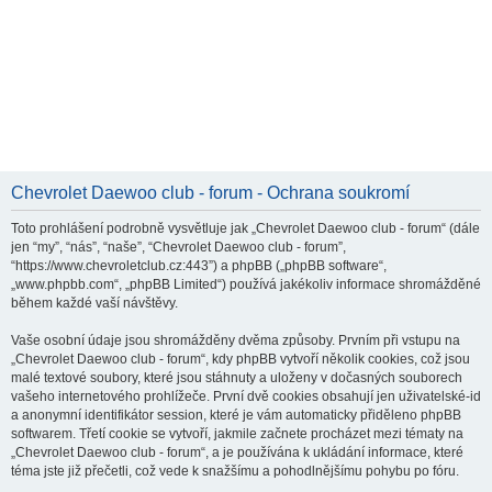
Chevrolet Daewoo club - forum - Ochrana soukromí
Toto prohlášení podrobně vysvětluje jak „Chevrolet Daewoo club - forum“ (dále
jen “my”, “nás”, “naše”, “Chevrolet Daewoo club - forum”,
“https://www.chevroletclub.cz:443”) a phpBB („phpBB software“,
„www.phpbb.com“, „phpBB Limited“) používá jakékoliv informace shromážděné
během každé vaší návštěvy.
Vaše osobní údaje jsou shromážděny dvěma způsoby. Prvním při vstupu na
„Chevrolet Daewoo club - forum“, kdy phpBB vytvoří několik cookies, což jsou
malé textové soubory, které jsou stáhnuty a uloženy v dočasných souborech
vašeho internetového prohlížeče. První dvě cookies obsahují jen uživatelské-id
a anonymní identifikátor session, které je vám automaticky přiděleno phpBB
softwarem. Třetí cookie se vytvoří, jakmile začnete procházet mezi tématy na
„Chevrolet Daewoo club - forum“, a je používána k ukládání informace, které
téma jste již přečetli, což vede k snažšímu a pohodlnějšímu pohybu po fóru.