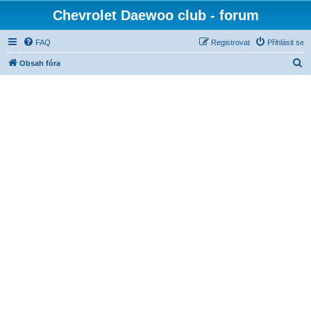
Chevrolet Daewoo club - forum
FAQ
Registrovat
Přihlásit se
H
Obsah fóra
l
e
d
a
t