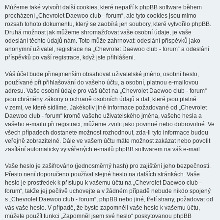
Můžeme také vytvořit další cookies, které nepatří k phpBB software během
procházení „Chevrolet Daewoo club - forum“, ale tyto cookies jsou mimo
rozsah tohoto dokumentu, který se zaobírá jen soubory, které vytvořilo phpBB.
Druhá možnost jak můžeme shromažďovat vaše osobní údaje, je vaše
odeslání těchto údajů nám. Toto může zahrnovat: odeslání příspěvků jako
anonymní uživatel, registrace na „Chevrolet Daewoo club - forum“ a odeslání
příspěvků po vaší registrace, když jste přihlášeni.
Váš účet bude přinejmenším obsahovat uživatelské jméno, osobní heslo,
používané při přihlašování do vašeho účtu, a osobní, platnou e-mailovou
adresu. Vaše osobní údaje pro váš účet na „Chevrolet Daewoo club - forum“
jsou chráněny zákony o ochraně osobních údajů a dat, které jsou platné
v zemi, ve které sídlíme. Jakékoliv jiné informace požadované od „Chevrolet
Daewoo club - forum“ kromě vašeho uživatelského jména, vašeho hesla a
vašeho e-mailu při registraci, můžeme zvolit jako povinné nebo dobrovolné. Ve
všech případech dostanete možnost rozhodnout, zda-li tyto informace budou
veřejně zobrazitelné. Dále ve vašem účtu máte možnost zakázat nebo povolit
zasílání automaticky vytvářených e-mailů phpBB softwarem na váš e-mail.
Vaše heslo je zašifrováno (jednosměrný hash) pro zajištění jeho bezpečnosti.
Přesto není doporučeno používat stejné heslo na dalších stránkách. Vaše
heslo je prostředek k přístupu k vašemu účtu na „Chevrolet Daewoo club -
forum“, takže jej pečlivě uchovejte a v žádném případě nebude nikdo spojený
s „Chevrolet Daewoo club - forum“, phpBB nebo jiné, třetí strany, požadovat od
vás vaše heslo. V případě, že byste zapomněli vaše heslo k vašemu účtu,
můžete použít funkci „Zapomněl jsem své heslo“ poskytovanou phpBB