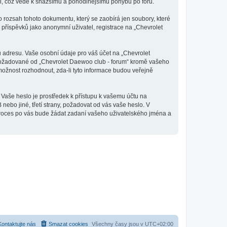
tli, což vede k snažšímu a pohodlnějšímu pohybu po fóru.
 rozsah tohoto dokumentu, který se zaobírá jen soubory, které
říspěvků jako anonymní uživatel, registrace na „Chevrolet
 adresu. Vaše osobní údaje pro váš účet na „Chevrolet
e požadované od „Chevrolet Daewoo club - forum“ kromě vašeho
ožnost rozhodnout, zda-li tyto informace budou veřejně
 Vaše heslo je prostředek k přístupu k vašemu účtu na
ebo jiné, třetí strany, požadovat od vás vaše heslo. V
proces po vás bude žádat zadaní vašeho uživatelského jména a
Kontaktujte nás
Smazat cookies
Všechny časy jsou v
UTC+02:00