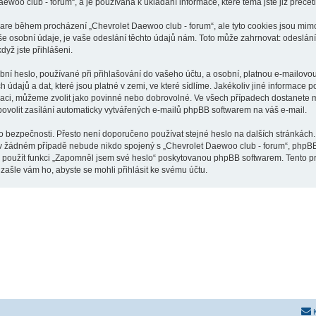
aewoo club - forum“, a je používána k ukládání informace, které téma jste již přeče
tware během procházení „Chevrolet Daewoo club - forum“, ale tyto cookies jsou mimo
osobní údaje, je vaše odeslání těchto údajů nám. Toto může zahrnovat: odeslání p
dyž jste přihlášeni.
í heslo, používané při přihlašování do vašeho účtu, a osobní, platnou e-mailovou
údajů a dat, které jsou platné v zemi, ve které sídlíme. Jakékoliv jiné informac
raci, můžeme zvolit jako povinné nebo dobrovolné. Ve všech případech dostanete m
ovolit zasílání automaticky vytvářených e-mailů phpBB softwarem na váš e-mail.
o bezpečnosti. Přesto není doporučeno používat stejné heslo na dalších stránkách.
 v žádném případě nebude nikdo spojený s „Chevrolet Daewoo club - forum“, phpBB n
e použít funkci „Zapomněl jsem své heslo“ poskytovanou phpBB softwarem. Tento 
ašle vám ho, abyste se mohli přihlásit ke svému účtu.