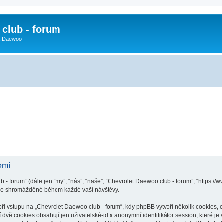
club - forum
 a Daewoo
omí
 - forum“ (dále jen “my”, “nás”, “naše”, “Chevrolet Daewoo club - forum”, “https:/
ace shromážděné během každé vaší návštěvy.
vstupu na „Chevrolet Daewoo club - forum“, kdy phpBB vytvoří několik cookies, co
dvě cookies obsahují jen uživatelské-id a anonymní identifikátor session, které j