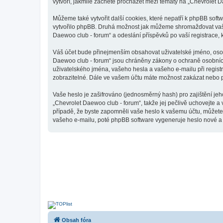
vytvoří, jakmile začnete procházet mezi tématy na „Chevrolet D
Můžeme také vytvořit další cookies, které nepatří k phpBB sof
vytvořilo phpBB. Druhá možnost jak můžeme shromažďovat vaše 
Daewoo club - forum“ a odeslání příspěvků po vaší registrace, k
Váš účet bude přinejmenším obsahovat uživatelské jméno, osobn
Daewoo club - forum“ jsou chráněny zákony o ochraně osobních 
uživatelského jména, vašeho hesla a vašeho e-mailu při regist
zobrazitelné. Dále ve vašem účtu máte možnost zakázat nebo p
Vaše heslo je zašifrováno (jednosměrný hash) pro zajištění jeh
„Chevrolet Daewoo club - forum“, takže jej pečlivě uchovejte a
případě, že byste zapomněli vaše heslo k vašemu účtu, můžet
vašeho e-mailu, poté phpBB software vygeneruje heslo nové a z
Obsah fóra