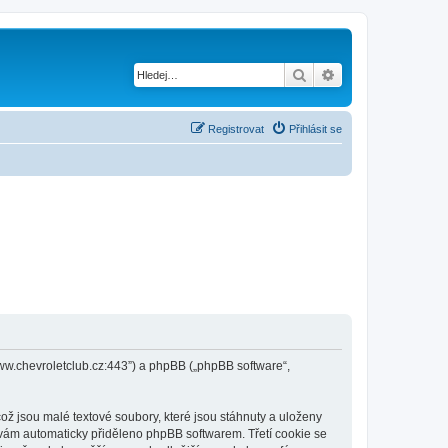
Hledat
Pokročilé hledání
Registrovat
Přihlásit se
/www.chevroletclub.cz:443”) a phpBB („phpBB software“,
ž jsou malé textové soubory, které jsou stáhnuty a uloženy
e vám automaticky přiděleno phpBB softwarem. Třetí cookie se