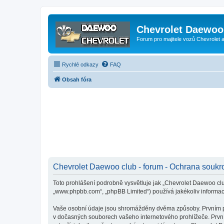
Chevrolet Daewoo 
Forum pro majitele vozů Chevrolet
Rychlé odkazy
FAQ
Obsah fóra
Chevrolet Daewoo club - forum - Ochrana soukr
Toto prohlášení podrobně vysvětluje jak „Chevrolet Daewoo club
„www.phpbb.com“, „phpBB Limited“) používá jakékoliv inform
Vaše osobní údaje jsou shromážděny dvěma způsoby. Prvním při 
v dočasných souborech vašeho internetového prohlížeče. První 