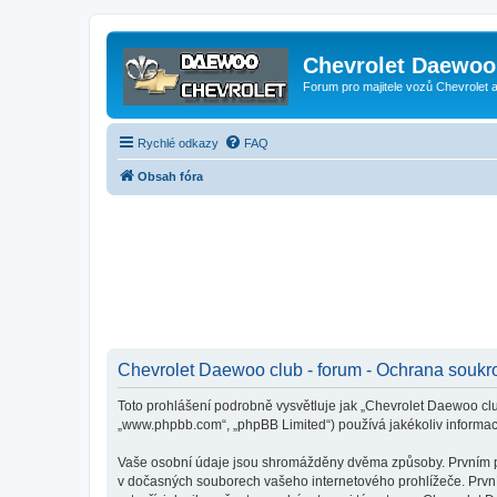
Chevrolet Daewoo 
Forum pro majitele vozů Chevrolet
Rychlé odkazy
FAQ
Obsah fóra
Chevrolet Daewoo club - forum - Ochrana soukr
Toto prohlášení podrobně vysvětluje jak „Chevrolet Daewoo club
„www.phpbb.com“, „phpBB Limited“) používá jakékoliv inform
Vaše osobní údaje jsou shromážděny dvěma způsoby. Prvním při 
v dočasných souborech vašeho internetového prohlížeče. První 