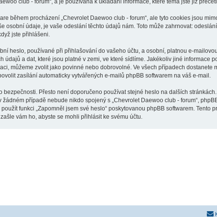
aewoo club - forum“, a je používána k ukládání informace, které téma jste již přeče
tware během procházení „Chevrolet Daewoo club - forum“, ale tyto cookies jsou mimo
osobní údaje, je vaše odeslání těchto údajů nám. Toto může zahrnovat: odeslání p
dyž jste přihlášeni.
í heslo, používané při přihlašování do vašeho účtu, a osobní, platnou e-mailovou
údajů a dat, které jsou platné v zemi, ve které sídlíme. Jakékoliv jiné informac
raci, můžeme zvolit jako povinné nebo dobrovolné. Ve všech případech dostanete m
ovolit zasílání automaticky vytvářených e-mailů phpBB softwarem na váš e-mail.
o bezpečnosti. Přesto není doporučeno používat stejné heslo na dalších stránkách.
 v žádném případě nebude nikdo spojený s „Chevrolet Daewoo club - forum“, phpBB n
e použít funkci „Zapomněl jsem své heslo“ poskytovanou phpBB softwarem. Tento 
ašle vám ho, abyste se mohli přihlásit ke svému účtu.