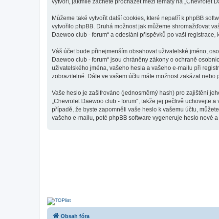
vytvoří, jakmile začnete procházet mezi tématy na „Chevrolet D
Můžeme také vytvořit další cookies, které nepatří k phpBB sof
vytvořilo phpBB. Druhá možnost jak můžeme shromažďovat vaše 
Daewoo club - forum“ a odeslání příspěvků po vaší registrace, k
Váš účet bude přinejmenším obsahovat uživatelské jméno, osobn
Daewoo club - forum“ jsou chráněny zákony o ochraně osobních 
uživatelského jména, vašeho hesla a vašeho e-mailu při regist
zobrazitelné. Dále ve vašem účtu máte možnost zakázat nebo p
Vaše heslo je zašifrováno (jednosměrný hash) pro zajištění jeh
„Chevrolet Daewoo club - forum“, takže jej pečlivě uchovejte a
případě, že byste zapomněli vaše heslo k vašemu účtu, můžet
vašeho e-mailu, poté phpBB software vygeneruje heslo nové a z
Obsah fóra