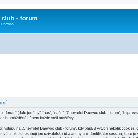
club - forum
 a Daewoo
omí
 - forum“ (dále jen “my”, “nás”, “naše”, “Chevrolet Daewoo club - forum”, “https:/
ace shromážděné během každé vaší návštěvy.
vstupu na „Chevrolet Daewoo club - forum“, kdy phpBB vytvoří několik cookies, co
dvě cookies obsahují jen uživatelské-id a anonymní identifikátor session, které j