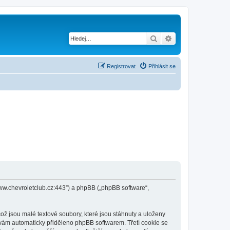
Hledat
Pokročilé hledání
Registrovat
Přihlásit se
/www.chevroletclub.cz:443”) a phpBB („phpBB software“,
ž jsou malé textové soubory, které jsou stáhnuty a uloženy
e vám automaticky přiděleno phpBB softwarem. Třetí cookie se