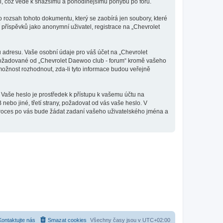
tli, což vede k snažšímu a pohodlnějšímu pohybu po fóru.
 rozsah tohoto dokumentu, který se zaobírá jen soubory, které
říspěvků jako anonymní uživatel, registrace na „Chevrolet
 adresu. Vaše osobní údaje pro váš účet na „Chevrolet
e požadované od „Chevrolet Daewoo club - forum“ kromě vašeho
ožnost rozhodnout, zda-li tyto informace budou veřejně
 Vaše heslo je prostředek k přístupu k vašemu účtu na
ebo jiné, třetí strany, požadovat od vás vaše heslo. V
proces po vás bude žádat zadaní vašeho uživatelského jména a
Kontaktujte nás
Smazat cookies
Všechny časy jsou v
UTC+02:00