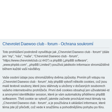
Chevrolet Daewoo club - forum - Ochrana soukromí
Toto prohlášení podrobně vysvětluje jak „Chevrolet Daewoo club - forum“ (dále
jen “my”, “nás”, “naše”, “Chevrolet Daewoo club - forum”,
“https://www.chevroletclub.cz:443”) a phpBB („phpBB software“,
„www.phpbb.com“, „phpBB Limited“) používá jakékoliv informace shromážděné
během každé vaší návštěvy.
Vaše osobní údaje jsou shromážděny dvěma způsoby. Prvním při vstupu na
„Chevrolet Daewoo club - forum“, kdy phpBB vytvoří několik cookies, což jsou
malé textové soubory, které jsou stáhnuty a uloženy v dočasných souborech
vašeho internetového prohlížeče. První dvě cookies obsahují jen uživatelské-id
a anonymní identifikátor session, které je vám automaticky přiděleno phpBB
softwarem. Třetí cookie se vytvoří, jakmile začnete procházet mezi tématy na
„Chevrolet Daewoo club - forum“, a je používána k ukládání informace, které
téma jste již přečetli, což vede k snažšímu a pohodlnějšímu pohybu po fóru.