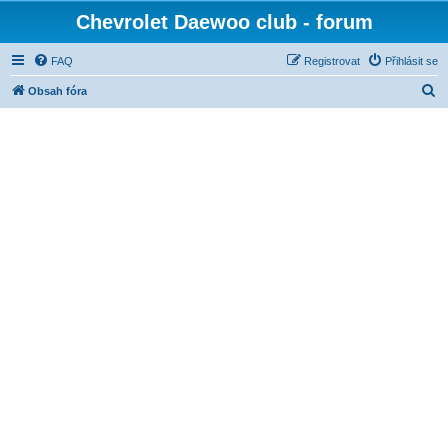
Chevrolet Daewoo club - forum
FAQ
Registrovat
Přihlásit se
H
Obsah fóra
l
e
d
a
t