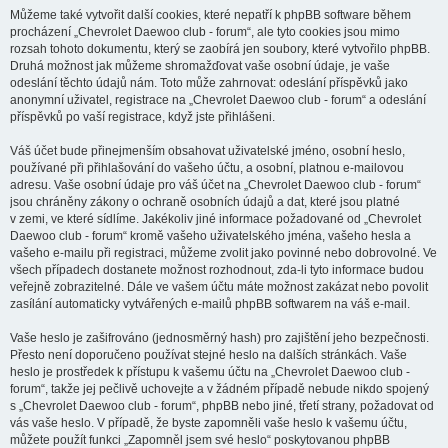
Můžeme také vytvořit další cookies, které nepatří k phpBB software během
procházení „Chevrolet Daewoo club - forum“, ale tyto cookies jsou mimo
rozsah tohoto dokumentu, který se zaobírá jen soubory, které vytvořilo phpBB.
Druhá možnost jak můžeme shromažďovat vaše osobní údaje, je vaše
odeslání těchto údajů nám. Toto může zahrnovat: odeslání příspěvků jako
anonymní uživatel, registrace na „Chevrolet Daewoo club - forum“ a odeslání
příspěvků po vaší registrace, když jste přihlášeni.
Váš účet bude přinejmenším obsahovat uživatelské jméno, osobní heslo,
používané při přihlašování do vašeho účtu, a osobní, platnou e-mailovou
adresu. Vaše osobní údaje pro váš účet na „Chevrolet Daewoo club - forum“
jsou chráněny zákony o ochraně osobních údajů a dat, které jsou platné
v zemi, ve které sídlíme. Jakékoliv jiné informace požadované od „Chevrolet
Daewoo club - forum“ kromě vašeho uživatelského jména, vašeho hesla a
vašeho e-mailu při registraci, můžeme zvolit jako povinné nebo dobrovolné. Ve
všech případech dostanete možnost rozhodnout, zda-li tyto informace budou
veřejně zobrazitelné. Dále ve vašem účtu máte možnost zakázat nebo povolit
zasílání automaticky vytvářených e-mailů phpBB softwarem na váš e-mail.
Vaše heslo je zašifrováno (jednosměrný hash) pro zajištění jeho bezpečnosti.
Přesto není doporučeno používat stejné heslo na dalších stránkách. Vaše
heslo je prostředek k přístupu k vašemu účtu na „Chevrolet Daewoo club -
forum“, takže jej pečlivě uchovejte a v žádném případě nebude nikdo spojený
s „Chevrolet Daewoo club - forum“, phpBB nebo jiné, třetí strany, požadovat od
vás vaše heslo. V případě, že byste zapomněli vaše heslo k vašemu účtu,
můžete použít funkci „Zapomněl jsem své heslo“ poskytovanou phpBB