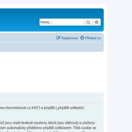
Hledat
Pokročilé hledání
Registrovat
Přihlásit se
/www.chevroletclub.cz:443”) a phpBB („phpBB software“,
ž jsou malé textové soubory, které jsou stáhnuty a uloženy
e vám automaticky přiděleno phpBB softwarem. Třetí cookie se