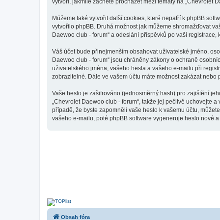
vytvoří, jakmile začnete procházet mezi tématy na „Chevrolet D
Můžeme také vytvořit další cookies, které nepatří k phpBB sof
vytvořilo phpBB. Druhá možnost jak můžeme shromažďovat vaše 
Daewoo club - forum“ a odeslání příspěvků po vaší registrace, k
Váš účet bude přinejmenším obsahovat uživatelské jméno, osobn
Daewoo club - forum“ jsou chráněny zákony o ochraně osobních 
uživatelského jména, vašeho hesla a vašeho e-mailu při regist
zobrazitelné. Dále ve vašem účtu máte možnost zakázat nebo p
Vaše heslo je zašifrováno (jednosměrný hash) pro zajištění jeh
„Chevrolet Daewoo club - forum“, takže jej pečlivě uchovejte a
případě, že byste zapomněli vaše heslo k vašemu účtu, můžet
vašeho e-mailu, poté phpBB software vygeneruje heslo nové a z
Obsah fóra