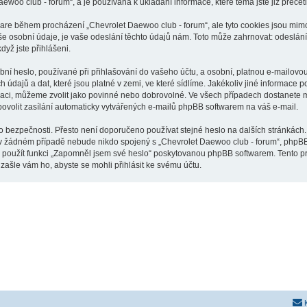
aewoo club - forum“, a je používána k ukládání informace, které téma jste již přeče
tware během procházení „Chevrolet Daewoo club - forum“, ale tyto cookies jsou mimo
osobní údaje, je vaše odeslání těchto údajů nám. Toto může zahrnovat: odeslání p
dyž jste přihlášeni.
í heslo, používané při přihlašování do vašeho účtu, a osobní, platnou e-mailovou
údajů a dat, které jsou platné v zemi, ve které sídlíme. Jakékoliv jiné informac
raci, můžeme zvolit jako povinné nebo dobrovolné. Ve všech případech dostanete m
ovolit zasílání automaticky vytvářených e-mailů phpBB softwarem na váš e-mail.
o bezpečnosti. Přesto není doporučeno používat stejné heslo na dalších stránkách.
 v žádném případě nebude nikdo spojený s „Chevrolet Daewoo club - forum“, phpBB n
e použít funkci „Zapomněl jsem své heslo“ poskytovanou phpBB softwarem. Tento 
ašle vám ho, abyste se mohli přihlásit ke svému účtu.