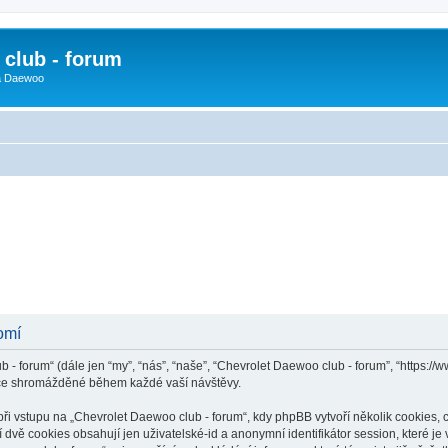
club - forum
 a Daewoo
omí
 - forum“ (dále jen “my”, “nás”, “naše”, “Chevrolet Daewoo club - forum”, “https:/
ace shromážděné během každé vaší návštěvy.
vstupu na „Chevrolet Daewoo club - forum“, kdy phpBB vytvoří několik cookies, co
dvě cookies obsahují jen uživatelské-id a anonymní identifikátor session, které j