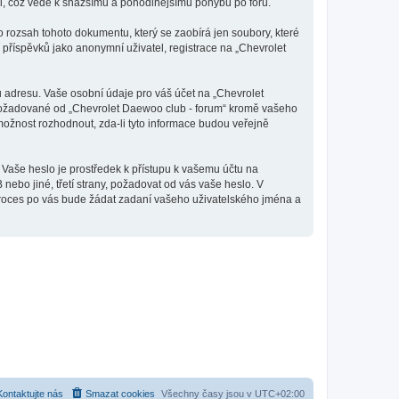
tli, což vede k snažšímu a pohodlnějšímu pohybu po fóru.
 rozsah tohoto dokumentu, který se zaobírá jen soubory, které
říspěvků jako anonymní uživatel, registrace na „Chevrolet
 adresu. Vaše osobní údaje pro váš účet na „Chevrolet
e požadované od „Chevrolet Daewoo club - forum“ kromě vašeho
ožnost rozhodnout, zda-li tyto informace budou veřejně
 Vaše heslo je prostředek k přístupu k vašemu účtu na
ebo jiné, třetí strany, požadovat od vás vaše heslo. V
proces po vás bude žádat zadaní vašeho uživatelského jména a
Kontaktujte nás
Smazat cookies
Všechny časy jsou v
UTC+02:00