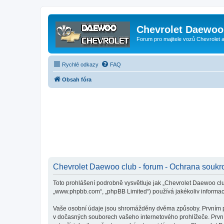
Chevrolet Daewoo 
Forum pro majitele vozů Chevrolet
Rychlé odkazy
FAQ
Obsah fóra
Chevrolet Daewoo club - forum - Ochrana soukr
Toto prohlášení podrobně vysvětluje jak „Chevrolet Daewoo club
„www.phpbb.com“, „phpBB Limited“) používá jakékoliv inform
Vaše osobní údaje jsou shromážděny dvěma způsoby. Prvním při 
v dočasných souborech vašeho internetového prohlížeče. První 