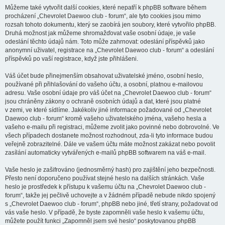
Můžeme také vytvořit další cookies, které nepatří k phpBB software během
procházení „Chevrolet Daewoo club - forum“, ale tyto cookies jsou mimo
rozsah tohoto dokumentu, který se zaobírá jen soubory, které vytvořilo phpBB.
Druhá možnost jak můžeme shromažďovat vaše osobní údaje, je vaše
odeslání těchto údajů nám. Toto může zahrnovat: odeslání příspěvků jako
anonymní uživatel, registrace na „Chevrolet Daewoo club - forum“ a odeslání
příspěvků po vaší registrace, když jste přihlášeni.
Váš účet bude přinejmenším obsahovat uživatelské jméno, osobní heslo,
používané při přihlašování do vašeho účtu, a osobní, platnou e-mailovou
adresu. Vaše osobní údaje pro váš účet na „Chevrolet Daewoo club - forum“
jsou chráněny zákony o ochraně osobních údajů a dat, které jsou platné
v zemi, ve které sídlíme. Jakékoliv jiné informace požadované od „Chevrolet
Daewoo club - forum“ kromě vašeho uživatelského jména, vašeho hesla a
vašeho e-mailu při registraci, můžeme zvolit jako povinné nebo dobrovolné. Ve
všech případech dostanete možnost rozhodnout, zda-li tyto informace budou
veřejně zobrazitelné. Dále ve vašem účtu máte možnost zakázat nebo povolit
zasílání automaticky vytvářených e-mailů phpBB softwarem na váš e-mail.
Vaše heslo je zašifrováno (jednosměrný hash) pro zajištění jeho bezpečnosti.
Přesto není doporučeno používat stejné heslo na dalších stránkách. Vaše
heslo je prostředek k přístupu k vašemu účtu na „Chevrolet Daewoo club -
forum“, takže jej pečlivě uchovejte a v žádném případě nebude nikdo spojený
s „Chevrolet Daewoo club - forum“, phpBB nebo jiné, třetí strany, požadovat od
vás vaše heslo. V případě, že byste zapomněli vaše heslo k vašemu účtu,
můžete použít funkci „Zapomněl jsem své heslo“ poskytovanou phpBB