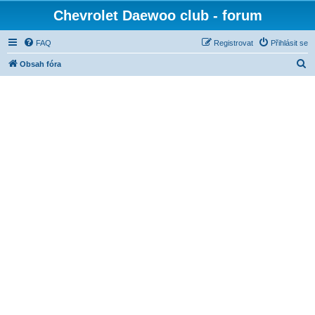
Chevrolet Daewoo club - forum
FAQ
Registrovat
Přihlásit se
H
Obsah fóra
l
e
d
a
t