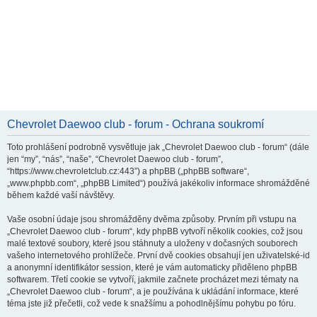
Chevrolet Daewoo club - forum - Ochrana soukromí
Toto prohlášení podrobně vysvětluje jak „Chevrolet Daewoo club - forum“ (dále
jen “my”, “nás”, “naše”, “Chevrolet Daewoo club - forum”,
“https://www.chevroletclub.cz:443”) a phpBB („phpBB software“,
„www.phpbb.com“, „phpBB Limited“) používá jakékoliv informace shromážděné
během každé vaší návštěvy.
Vaše osobní údaje jsou shromážděny dvěma způsoby. Prvním při vstupu na
„Chevrolet Daewoo club - forum“, kdy phpBB vytvoří několik cookies, což jsou
malé textové soubory, které jsou stáhnuty a uloženy v dočasných souborech
vašeho internetového prohlížeče. První dvě cookies obsahují jen uživatelské-id
a anonymní identifikátor session, které je vám automaticky přiděleno phpBB
softwarem. Třetí cookie se vytvoří, jakmile začnete procházet mezi tématy na
„Chevrolet Daewoo club - forum“, a je používána k ukládání informace, které
téma jste již přečetli, což vede k snažšímu a pohodlnějšímu pohybu po fóru.