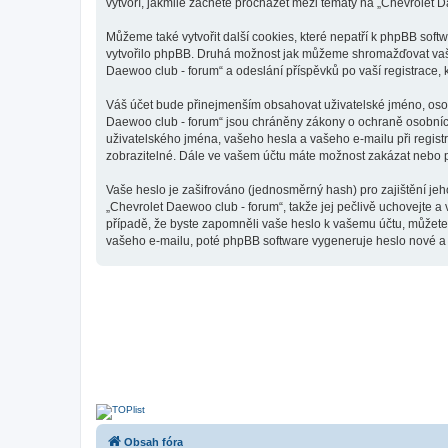
vytvoří, jakmile začnete procházet mezi tématy na „Chevrolet D
Můžeme také vytvořit další cookies, které nepatří k phpBB sof
vytvořilo phpBB. Druhá možnost jak můžeme shromažďovat vaše 
Daewoo club - forum“ a odeslání příspěvků po vaší registrace, k
Váš účet bude přinejmenším obsahovat uživatelské jméno, osobn
Daewoo club - forum“ jsou chráněny zákony o ochraně osobních 
uživatelského jména, vašeho hesla a vašeho e-mailu při regist
zobrazitelné. Dále ve vašem účtu máte možnost zakázat nebo p
Vaše heslo je zašifrováno (jednosměrný hash) pro zajištění jeh
„Chevrolet Daewoo club - forum“, takže jej pečlivě uchovejte a
případě, že byste zapomněli vaše heslo k vašemu účtu, můžet
vašeho e-mailu, poté phpBB software vygeneruje heslo nové a z
Obsah fóra