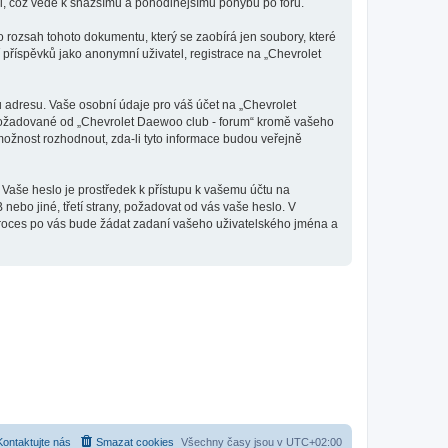
tli, což vede k snažšímu a pohodlnějšímu pohybu po fóru.
 rozsah tohoto dokumentu, který se zaobírá jen soubory, které
říspěvků jako anonymní uživatel, registrace na „Chevrolet
 adresu. Vaše osobní údaje pro váš účet na „Chevrolet
e požadované od „Chevrolet Daewoo club - forum“ kromě vašeho
ožnost rozhodnout, zda-li tyto informace budou veřejně
 Vaše heslo je prostředek k přístupu k vašemu účtu na
ebo jiné, třetí strany, požadovat od vás vaše heslo. V
proces po vás bude žádat zadaní vašeho uživatelského jména a
Kontaktujte nás
Smazat cookies
Všechny časy jsou v
UTC+02:00