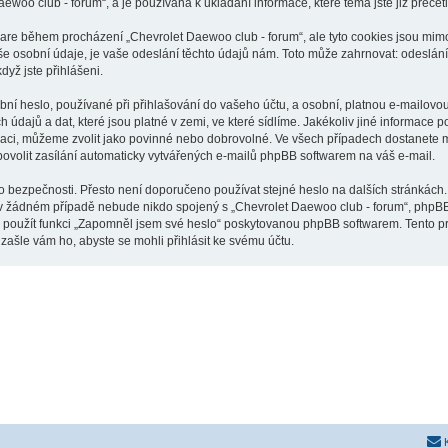
aewoo club - forum“, a je používána k ukládání informace, které téma jste již přeče
tware během procházení „Chevrolet Daewoo club - forum“, ale tyto cookies jsou mimo
osobní údaje, je vaše odeslání těchto údajů nám. Toto může zahrnovat: odeslání p
dyž jste přihlášeni.
í heslo, používané při přihlašování do vašeho účtu, a osobní, platnou e-mailovou
údajů a dat, které jsou platné v zemi, ve které sídlíme. Jakékoliv jiné informac
raci, můžeme zvolit jako povinné nebo dobrovolné. Ve všech případech dostanete m
ovolit zasílání automaticky vytvářených e-mailů phpBB softwarem na váš e-mail.
o bezpečnosti. Přesto není doporučeno používat stejné heslo na dalších stránkách.
 v žádném případě nebude nikdo spojený s „Chevrolet Daewoo club - forum“, phpBB n
e použít funkci „Zapomněl jsem své heslo“ poskytovanou phpBB softwarem. Tento 
ašle vám ho, abyste se mohli přihlásit ke svému účtu.