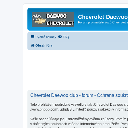
Chevrolet Daewoo 
Forum pro majitele vozů Chevrolet
Rychlé odkazy
FAQ
Obsah fóra
Chevrolet Daewoo club - forum - Ochrana soukr
Toto prohlášení podrobně vysvětluje jak „Chevrolet Daewoo club
„www.phpbb.com“, „phpBB Limited“) používá jakékoliv inform
Vaše osobní údaje jsou shromážděny dvěma způsoby. Prvním při 
v dočasných souborech vašeho internetového prohlížeče. První 