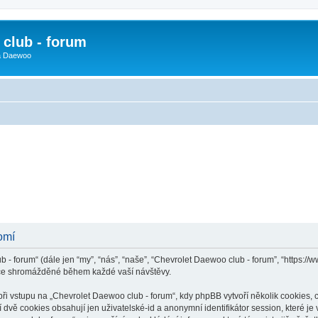
club - forum
 a Daewoo
omí
 - forum“ (dále jen “my”, “nás”, “naše”, “Chevrolet Daewoo club - forum”, “https:/
ace shromážděné během každé vaší návštěvy.
vstupu na „Chevrolet Daewoo club - forum“, kdy phpBB vytvoří několik cookies, co
dvě cookies obsahují jen uživatelské-id a anonymní identifikátor session, které j