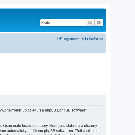
Hledat
Pokročilé hledání
Registrovat
Přihlásit se
/www.chevroletclub.cz:443”) a phpBB („phpBB software“,
ž jsou malé textové soubory, které jsou stáhnuty a uloženy
e vám automaticky přiděleno phpBB softwarem. Třetí cookie se