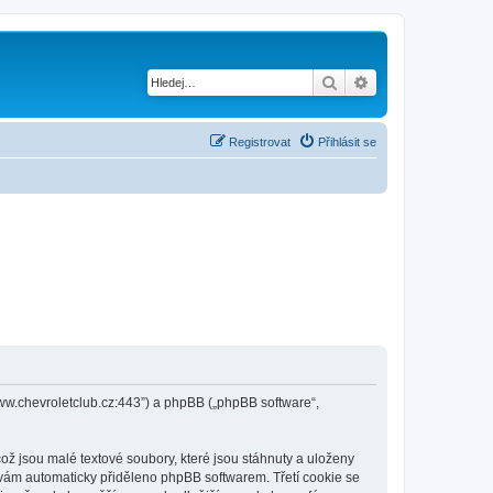
Hledat
Pokročilé hledání
Registrovat
Přihlásit se
/www.chevroletclub.cz:443”) a phpBB („phpBB software“,
ž jsou malé textové soubory, které jsou stáhnuty a uloženy
e vám automaticky přiděleno phpBB softwarem. Třetí cookie se