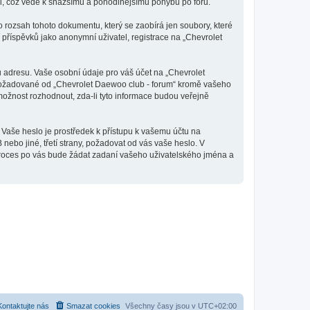
tli, což vede k snažšímu a pohodlnějšímu pohybu po fóru.
 rozsah tohoto dokumentu, který se zaobírá jen soubory, které
říspěvků jako anonymní uživatel, registrace na „Chevrolet
 adresu. Vaše osobní údaje pro váš účet na „Chevrolet
e požadované od „Chevrolet Daewoo club - forum“ kromě vašeho
ožnost rozhodnout, zda-li tyto informace budou veřejně
 Vaše heslo je prostředek k přístupu k vašemu účtu na
ebo jiné, třetí strany, požadovat od vás vaše heslo. V
proces po vás bude žádat zadaní vašeho uživatelského jména a
Kontaktujte nás
Smazat cookies
Všechny časy jsou v
UTC+02:00