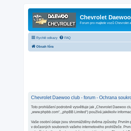
Chevrolet Daewoo 
Forum pro majitele vozů Chevrolet
Rychlé odkazy
FAQ
Obsah fóra
Chevrolet Daewoo club - forum - Ochrana soukr
Toto prohlášení podrobně vysvětluje jak „Chevrolet Daewoo club
„www.phpbb.com“, „phpBB Limited“) používá jakékoliv inform
Vaše osobní údaje jsou shromážděny dvěma způsoby. Prvním při 
v dočasných souborech vašeho internetového prohlížeče. První 