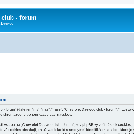
club - forum
 a Daewoo
omí
 - forum“ (dále jen “my”, “nás”, “naše”, “Chevrolet Daewoo club - forum”, “https:/
ace shromážděné během každé vaší návštěvy.
vstupu na „Chevrolet Daewoo club - forum“, kdy phpBB vytvoří několik cookies, co
dvě cookies obsahují jen uživatelské-id a anonymní identifikátor session, které j