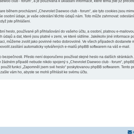
aewoo club - forum“, a je používána k ukládání informace, které téma jste již přeče
tware během procházení „Chevrolet Daewoo club - forum“, ale tyto cookies jsou mimo
osobní údaje, je vaše odeslání těchto údajů nám. Toto může zahrnovat: odeslání p
dyž jste přihlášeni.
í heslo, používané při přihlašování do vašeho účtu, a osobní, platnou e-mailovou
údajů a dat, které jsou platné v zemi, ve které sídlíme. Jakékoliv jiné informac
raci, můžeme zvolit jako povinné nebo dobrovolné. Ve všech případech dostanete m
ovolit zasílání automaticky vytvářených e-mailů phpBB softwarem na váš e-mail.
o bezpečnosti. Přesto není doporučeno používat stejné heslo na dalších stránkách.
 v žádném případě nebude nikdo spojený s „Chevrolet Daewoo club - forum“, phpBB n
e použít funkci „Zapomněl jsem své heslo“ poskytovanou phpBB softwarem. Tento 
ašle vám ho, abyste se mohli přihlásit ke svému účtu.