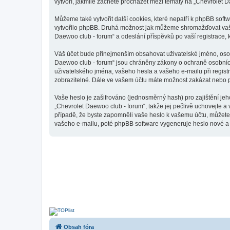
vytvoří, jakmile začnete procházet mezi tématy na „Chevrolet D
Můžeme také vytvořit další cookies, které nepatří k phpBB sof
vytvořilo phpBB. Druhá možnost jak můžeme shromažďovat vaše 
Daewoo club - forum“ a odeslání příspěvků po vaší registrace, k
Váš účet bude přinejmenším obsahovat uživatelské jméno, osobn
Daewoo club - forum“ jsou chráněny zákony o ochraně osobních 
uživatelského jména, vašeho hesla a vašeho e-mailu při regist
zobrazitelné. Dále ve vašem účtu máte možnost zakázat nebo p
Vaše heslo je zašifrováno (jednosměrný hash) pro zajištění jeh
„Chevrolet Daewoo club - forum“, takže jej pečlivě uchovejte a
případě, že byste zapomněli vaše heslo k vašemu účtu, můžet
vašeho e-mailu, poté phpBB software vygeneruje heslo nové a z
Obsah fóra