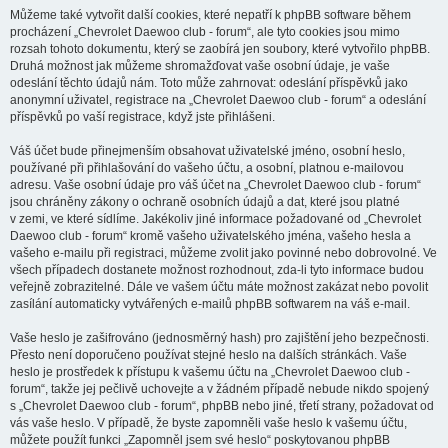
Můžeme také vytvořit další cookies, které nepatří k phpBB software během
procházení „Chevrolet Daewoo club - forum“, ale tyto cookies jsou mimo
rozsah tohoto dokumentu, který se zaobírá jen soubory, které vytvořilo phpBB.
Druhá možnost jak můžeme shromažďovat vaše osobní údaje, je vaše
odeslání těchto údajů nám. Toto může zahrnovat: odeslání příspěvků jako
anonymní uživatel, registrace na „Chevrolet Daewoo club - forum“ a odeslání
příspěvků po vaší registrace, když jste přihlášeni.
Váš účet bude přinejmenším obsahovat uživatelské jméno, osobní heslo,
používané při přihlašování do vašeho účtu, a osobní, platnou e-mailovou
adresu. Vaše osobní údaje pro váš účet na „Chevrolet Daewoo club - forum“
jsou chráněny zákony o ochraně osobních údajů a dat, které jsou platné
v zemi, ve které sídlíme. Jakékoliv jiné informace požadované od „Chevrolet
Daewoo club - forum“ kromě vašeho uživatelského jména, vašeho hesla a
vašeho e-mailu při registraci, můžeme zvolit jako povinné nebo dobrovolné. Ve
všech případech dostanete možnost rozhodnout, zda-li tyto informace budou
veřejně zobrazitelné. Dále ve vašem účtu máte možnost zakázat nebo povolit
zasílání automaticky vytvářených e-mailů phpBB softwarem na váš e-mail.
Vaše heslo je zašifrováno (jednosměrný hash) pro zajištění jeho bezpečnosti.
Přesto není doporučeno používat stejné heslo na dalších stránkách. Vaše
heslo je prostředek k přístupu k vašemu účtu na „Chevrolet Daewoo club -
forum“, takže jej pečlivě uchovejte a v žádném případě nebude nikdo spojený
s „Chevrolet Daewoo club - forum“, phpBB nebo jiné, třetí strany, požadovat od
vás vaše heslo. V případě, že byste zapomněli vaše heslo k vašemu účtu,
můžete použít funkci „Zapomněl jsem své heslo“ poskytovanou phpBB