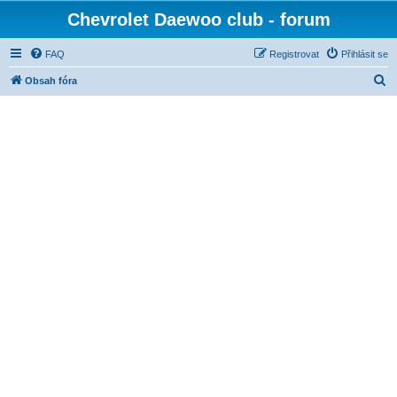
Chevrolet Daewoo club - forum
FAQ
Registrovat
Přihlásit se
H
Obsah fóra
l
e
d
a
t