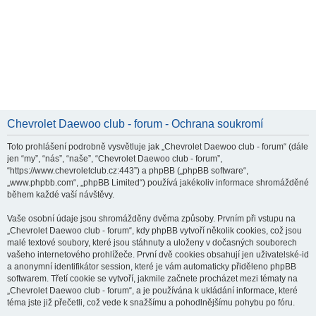
Chevrolet Daewoo club - forum - Ochrana soukromí
Toto prohlášení podrobně vysvětluje jak „Chevrolet Daewoo club - forum“ (dále
jen “my”, “nás”, “naše”, “Chevrolet Daewoo club - forum”,
“https://www.chevroletclub.cz:443”) a phpBB („phpBB software“,
„www.phpbb.com“, „phpBB Limited“) používá jakékoliv informace shromážděné
během každé vaší návštěvy.
Vaše osobní údaje jsou shromážděny dvěma způsoby. Prvním při vstupu na
„Chevrolet Daewoo club - forum“, kdy phpBB vytvoří několik cookies, což jsou
malé textové soubory, které jsou stáhnuty a uloženy v dočasných souborech
vašeho internetového prohlížeče. První dvě cookies obsahují jen uživatelské-id
a anonymní identifikátor session, které je vám automaticky přiděleno phpBB
softwarem. Třetí cookie se vytvoří, jakmile začnete procházet mezi tématy na
„Chevrolet Daewoo club - forum“, a je používána k ukládání informace, které
téma jste již přečetli, což vede k snažšímu a pohodlnějšímu pohybu po fóru.