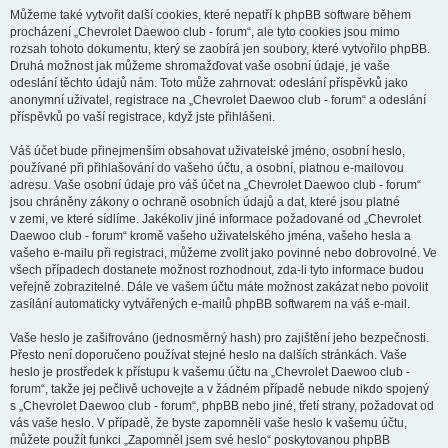
Můžeme také vytvořit další cookies, které nepatří k phpBB software během
procházení „Chevrolet Daewoo club - forum“, ale tyto cookies jsou mimo
rozsah tohoto dokumentu, který se zaobírá jen soubory, které vytvořilo phpBB.
Druhá možnost jak můžeme shromažďovat vaše osobní údaje, je vaše
odeslání těchto údajů nám. Toto může zahrnovat: odeslání příspěvků jako
anonymní uživatel, registrace na „Chevrolet Daewoo club - forum“ a odeslání
příspěvků po vaší registrace, když jste přihlášeni.
Váš účet bude přinejmenším obsahovat uživatelské jméno, osobní heslo,
používané při přihlašování do vašeho účtu, a osobní, platnou e-mailovou
adresu. Vaše osobní údaje pro váš účet na „Chevrolet Daewoo club - forum“
jsou chráněny zákony o ochraně osobních údajů a dat, které jsou platné
v zemi, ve které sídlíme. Jakékoliv jiné informace požadované od „Chevrolet
Daewoo club - forum“ kromě vašeho uživatelského jména, vašeho hesla a
vašeho e-mailu při registraci, můžeme zvolit jako povinné nebo dobrovolné. Ve
všech případech dostanete možnost rozhodnout, zda-li tyto informace budou
veřejně zobrazitelné. Dále ve vašem účtu máte možnost zakázat nebo povolit
zasílání automaticky vytvářených e-mailů phpBB softwarem na váš e-mail.
Vaše heslo je zašifrováno (jednosměrný hash) pro zajištění jeho bezpečnosti.
Přesto není doporučeno používat stejné heslo na dalších stránkách. Vaše
heslo je prostředek k přístupu k vašemu účtu na „Chevrolet Daewoo club -
forum“, takže jej pečlivě uchovejte a v žádném případě nebude nikdo spojený
s „Chevrolet Daewoo club - forum“, phpBB nebo jiné, třetí strany, požadovat od
vás vaše heslo. V případě, že byste zapomněli vaše heslo k vašemu účtu,
můžete použít funkci „Zapomněl jsem své heslo“ poskytovanou phpBB