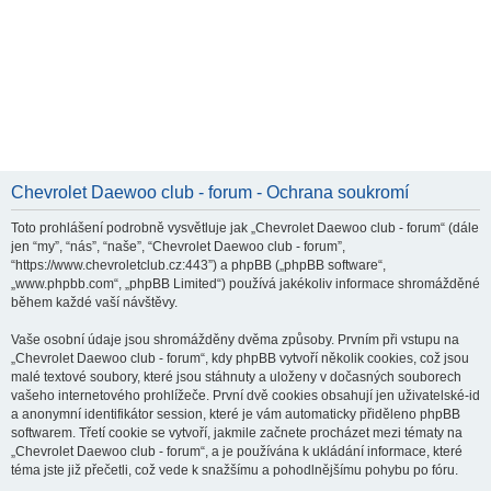
Chevrolet Daewoo club - forum - Ochrana soukromí
Toto prohlášení podrobně vysvětluje jak „Chevrolet Daewoo club - forum“ (dále
jen “my”, “nás”, “naše”, “Chevrolet Daewoo club - forum”,
“https://www.chevroletclub.cz:443”) a phpBB („phpBB software“,
„www.phpbb.com“, „phpBB Limited“) používá jakékoliv informace shromážděné
během každé vaší návštěvy.
Vaše osobní údaje jsou shromážděny dvěma způsoby. Prvním při vstupu na
„Chevrolet Daewoo club - forum“, kdy phpBB vytvoří několik cookies, což jsou
malé textové soubory, které jsou stáhnuty a uloženy v dočasných souborech
vašeho internetového prohlížeče. První dvě cookies obsahují jen uživatelské-id
a anonymní identifikátor session, které je vám automaticky přiděleno phpBB
softwarem. Třetí cookie se vytvoří, jakmile začnete procházet mezi tématy na
„Chevrolet Daewoo club - forum“, a je používána k ukládání informace, které
téma jste již přečetli, což vede k snažšímu a pohodlnějšímu pohybu po fóru.