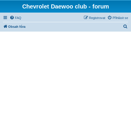
Chevrolet Daewoo club - forum
FAQ
Registrovat
Přihlásit se
H
Obsah fóra
l
e
d
a
t