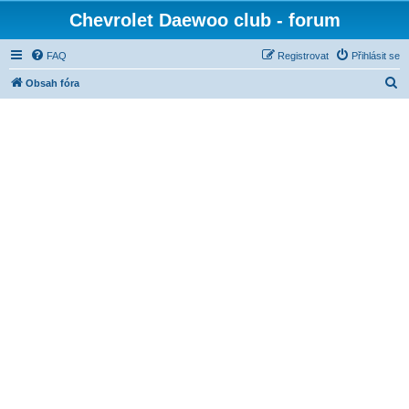
Chevrolet Daewoo club - forum
FAQ
Registrovat
Přihlásit se
H
Obsah fóra
l
e
d
a
t