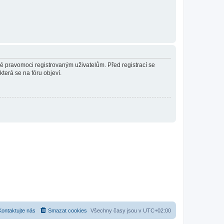
né pravomoci registrovaným uživatelům. Před registrací se
která se na fóru objeví.
Kontaktujte nás
Smazat cookies
Všechny časy jsou v
UTC+02:00