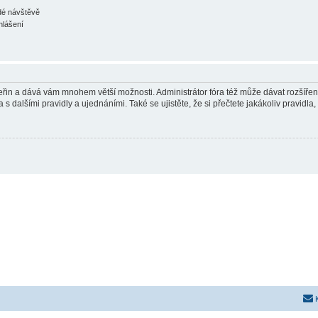
ždé návštěvě
hlášení
 vteřin a dává vám mnohem větší možnosti. Administrátor fóra též může dávat rozšíře
 s dalšími pravidly a ujednáními. Také se ujistěte, že si přečtete jakákoliv pravidla, 