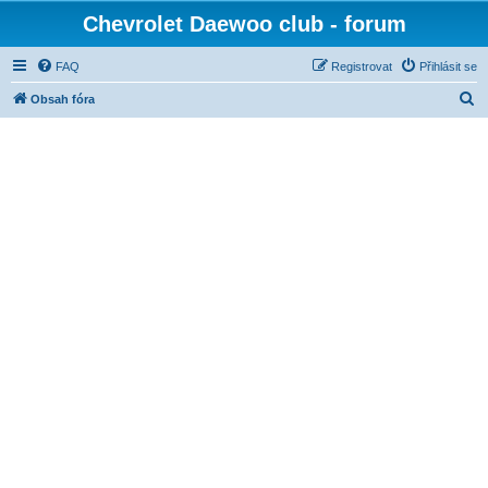
Chevrolet Daewoo club - forum
FAQ
Registrovat
Přihlásit se
H
Obsah fóra
l
e
d
a
t