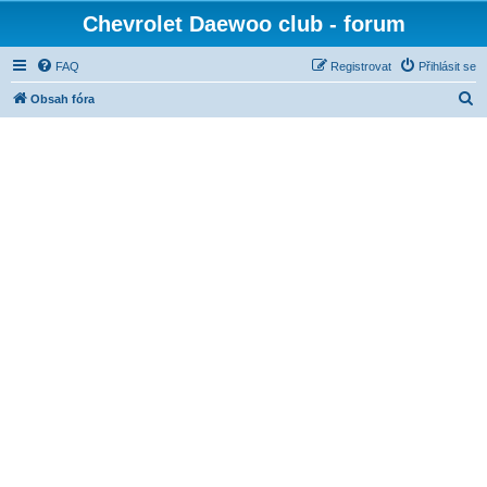
Chevrolet Daewoo club - forum
FAQ
Registrovat
Přihlásit se
H
Obsah fóra
l
e
d
a
t