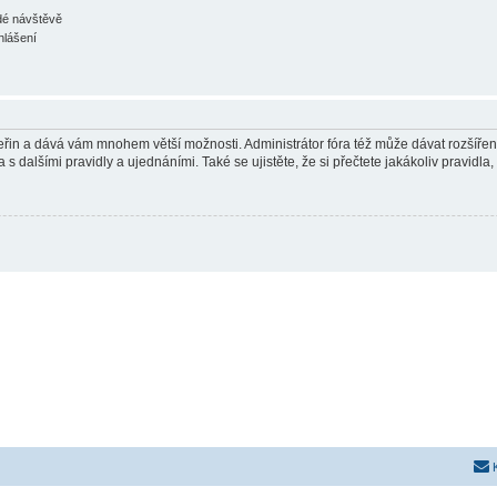
ždé návštěvě
hlášení
 vteřin a dává vám mnohem větší možnosti. Administrátor fóra též může dávat rozšíře
 s dalšími pravidly a ujednáními. Také se ujistěte, že si přečtete jakákoliv pravidla, 