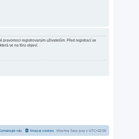
né pravomoci registrovaným uživatelům. Před registrací se
která se na fóru objeví.
Kontaktujte nás
Smazat cookies
Všechny časy jsou v
UTC+02:00