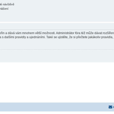
ždé návštěvě
hlášení
 vteřin a dává vám mnohem větší možnosti. Administrátor fóra též může dávat rozšíře
 s dalšími pravidly a ujednáními. Také se ujistěte, že si přečtete jakákoliv pravidla, 