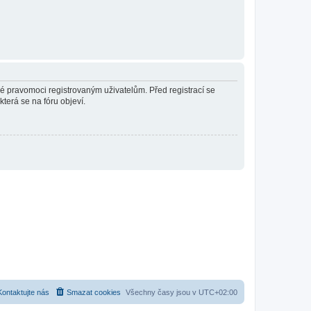
né pravomoci registrovaným uživatelům. Před registrací se
která se na fóru objeví.
Kontaktujte nás
Smazat cookies
Všechny časy jsou v
UTC+02:00