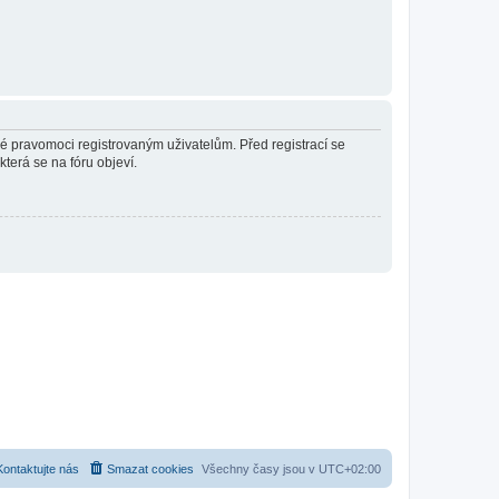
né pravomoci registrovaným uživatelům. Před registrací se
která se na fóru objeví.
Kontaktujte nás
Smazat cookies
Všechny časy jsou v
UTC+02:00