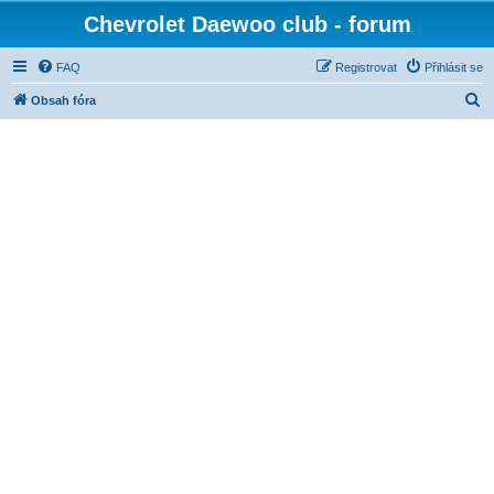
Chevrolet Daewoo club - forum
FAQ
Registrovat
Přihlásit se
H
Obsah fóra
l
e
d
a
t